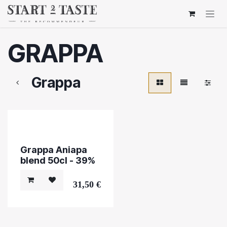
Overslaan naar inhoud
GRAPPA
Grappa
Grappa Aniapa
blend 50cl - 39%
31,50
€