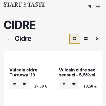
Overslaan naar inhoud
CIDRE
Cidre
Vulcain cidre
Vulcain cidre sec
Turgowy '19
sensuel - 5,5%vol
17,50
€
19,50
€