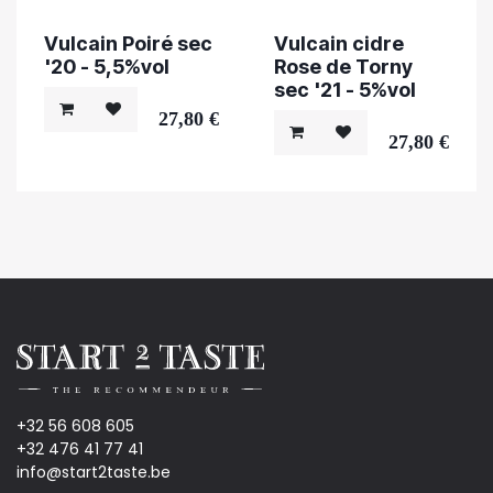
Vulcain Poiré sec
Vulcain cidre
'20 - 5,5%vol
Rose de Torny
sec '21 - 5%vol
27,80
€
27,80
€
+32 56 608 605
+32 476 41 77 41
info@start2taste.be