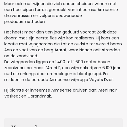
Maar ook met wijnen die zich onderscheiden: wijnen met
een heel eigen terroir, gemaakt van inheemse Armeense
druivenrassen en volgens eeuwenoude
productiemethoden.
Het heeft meer dan tien jaar geduurd voordat Zorik deze
droom met zijn eerste fles wijn kon realiseren. Hij koos een
locatie met wijngaarden die tot de oudste ter wereld horen.
Aan de voet van de berg Ararat, waar Noach ooit strandde
na de zondvloed.
De wijngaarden liggen op 1.400 tot 1.600 meter boven
zeeniveau, pal naast 'Areni 1', een wijnmakerij van 6.100 jaar
oud die onlangs door archeologen is blootgelegd. En
midden in de oeroude Armeense wijnregio Vayots Dzor.
Hij plantte er inheemse Armeense druiven aan: Areni Noir,
Voskeat en Garandmak.