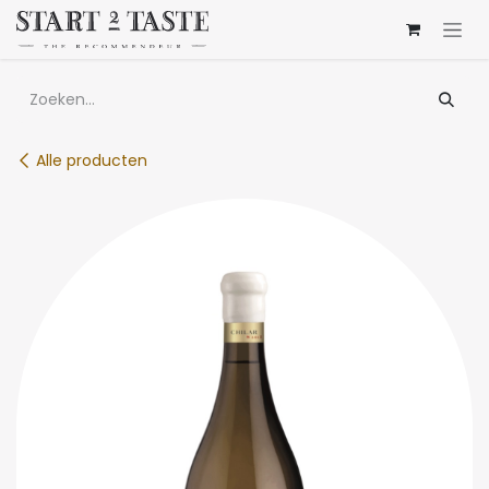
Overslaan naar inhoud
Alle producten