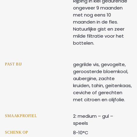
Rijping in klei gedurende
ongeveer 9 maanden
met nog eens 10
maanden in de fles.
Natuurlijke gist en zeer
milde filtratie voor het
bottelen.
gegrilde vis, gevogelte,
PAST BIJ
geroosterde bloemkool,
aubergine, zachte
kruiden, tahin, geitenkaas,
ceviche of gerechten
met citroen en olijfolie.
2: medium – gul –
SMAAKPROFIEL
speels
8-10°C
SCHENK OP