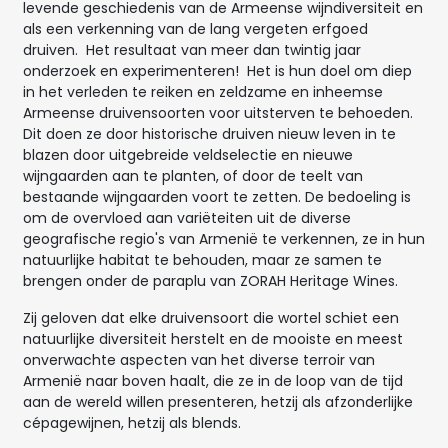
levende geschiedenis van de Armeense wijndiversiteit en
als een verkenning van de lang vergeten erfgoed
druiven. Het resultaat van meer dan twintig jaar
onderzoek en experimenteren! Het is hun doel om diep
in het verleden te reiken en zeldzame en inheemse
Armeense druivensoorten voor uitsterven te behoeden.
Dit doen ze door historische druiven nieuw leven in te
blazen door uitgebreide veldselectie en nieuwe
wijngaarden aan te planten, of door de teelt van
bestaande wijngaarden voort te zetten. De bedoeling is
om de overvloed aan variëteiten uit de diverse
geografische regio's van Armenië te verkennen, ze in hun
natuurlijke habitat te behouden, maar ze samen te
brengen onder de paraplu van ZORAH Heritage Wines.
Zij geloven dat elke druivensoort die wortel schiet een
natuurlijke diversiteit herstelt en de mooiste en meest
onverwachte aspecten van het diverse terroir van
Armenië naar boven haalt, die ze in de loop van de tijd
aan de wereld willen presenteren, hetzij als afzonderlijke
cépagewijnen, hetzij als blends.