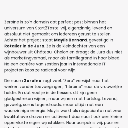
Zeroïne is zo’n domein dat perfect past binnen het
universum van Start2Taste: vrij, eigenzinnig, levend en
absoluut niet gemaakt om iedereen gerust te stellen.
Achter het project staat
Maylis Bernard
, gevestigd in
Rotalier in de Jura
. Ze is de kleindochter van een
wijnbouwer uit Château-Chalon en draagt de Jura dus niet
als marketingverhaal, maar als familiegrond in haar bloed.
Na een carrière van zestien jaar in internationale IT-
projecten koos ze radicaal voor wijn.
De naam
Zeroïne
zegt veel. “Zero” verwijst naar het
werken zonder toevoegingen; “héroïne” naar de vrouwelijke
heldin. En dat voel je in de flessen: dit zijn geen
gladgestreken wijnen, maar wijnen met hartslag. Levend,
gevoelig, soms tegendraads, maar altijd met een
waanzinnige energie. Maylis werkt als négociante met zeer
kwalitatieve druiven en cultiveert daarnaast ook een kleine
oppervlakte eigen wijnstokken. Haar aanpak is vrij, puur en