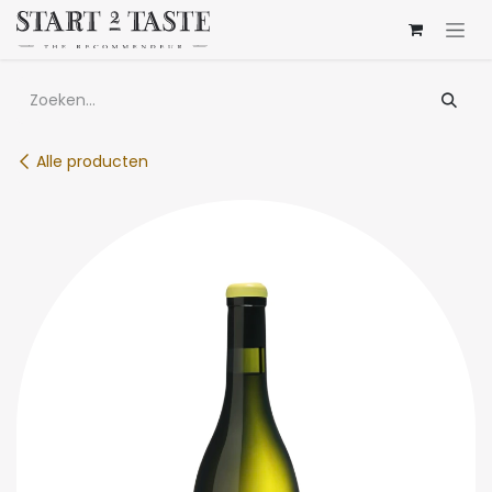
Overslaan naar inhoud
Alle producten