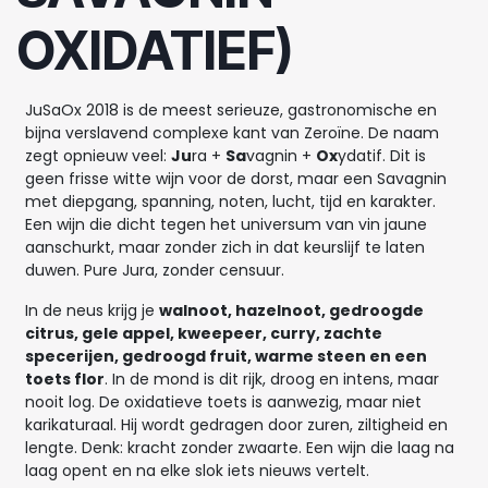
OXIDATIEF)
JuSaOx 2018 is de meest serieuze, gastronomische en
bijna verslavend complexe kant van Zeroïne. De naam
zegt opnieuw veel:
Ju
ra +
Sa
vagnin +
Ox
ydatif. Dit is
geen frisse witte wijn voor de dorst, maar een Savagnin
met diepgang, spanning, noten, lucht, tijd en karakter.
Een wijn die dicht tegen het universum van vin jaune
aanschurkt, maar zonder zich in dat keurslijf te laten
duwen. Pure Jura, zonder censuur.
In de neus krijg je
walnoot, hazelnoot, gedroogde
citrus, gele appel, kweepeer, curry, zachte
specerijen, gedroogd fruit, warme steen en een
toets flor
. In de mond is dit rijk, droog en intens, maar
nooit log. De oxidatieve toets is aanwezig, maar niet
karikaturaal. Hij wordt gedragen door zuren, ziltigheid en
lengte. Denk: kracht zonder zwaarte. Een wijn die laag na
laag opent en na elke slok iets nieuws vertelt.