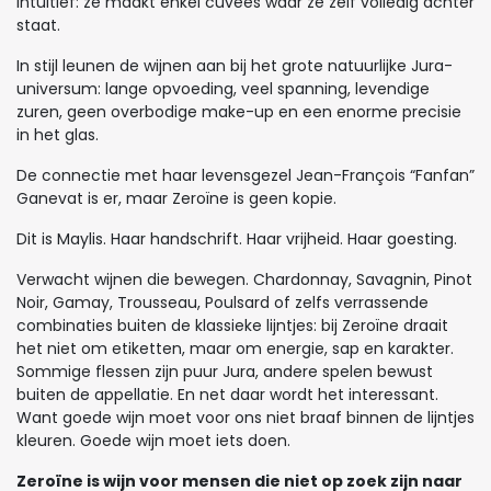
intuïtief: ze maakt enkel cuvées waar ze zelf volledig achter
staat.
In stijl leunen de wijnen aan bij het grote natuurlijke Jura-
universum: lange opvoeding, veel spanning, levendige
zuren, geen overbodige make-up en een enorme precisie
in het glas.
De connectie met haar levensgezel Jean-François “Fanfan”
Ganevat is er, maar Zeroïne is geen kopie.
Dit is Maylis. Haar handschrift. Haar vrijheid. Haar goesting.
Verwacht wijnen die bewegen. Chardonnay, Savagnin, Pinot
Noir, Gamay, Trousseau, Poulsard of zelfs verrassende
combinaties buiten de klassieke lijntjes: bij Zeroïne draait
het niet om etiketten, maar om energie, sap en karakter.
Sommige flessen zijn puur Jura, andere spelen bewust
buiten de appellatie. En net daar wordt het interessant.
Want goede wijn moet voor ons niet braaf binnen de lijntjes
kleuren. Goede wijn moet iets doen.
Zeroïne is wijn voor mensen die niet op zoek zijn naar