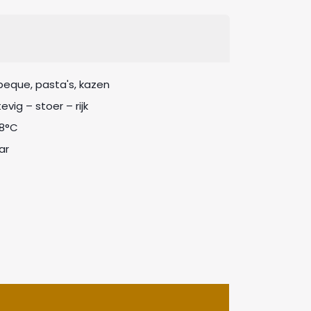
beque, pasta's, kazen
tevig – stoer – rijk
18°C
ar