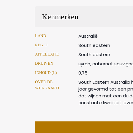
Kenmerken
Australië
LAND
South eastern
REGIO
South eastern
APPELLATIE
syrah, cabernet sauvign
DRUIVEN
0,75
INHOUD (L)
South Eastern Australia h
OVER DE
WIJNGAARD
jaar gevormd tot een pr
dat wijnen met een duide
constante kwaliteit lever