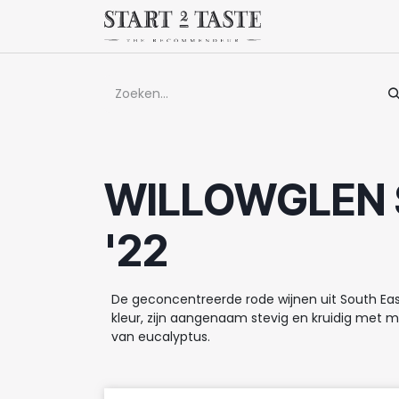
Overslaan naar inhoud
Winkel
Evenem
WILLOWGLEN 
'22
De geconcentreerde rode wijnen uit South Eas
kleur, zijn aangenaam stevig en kruidig met mo
van eucalyptus.