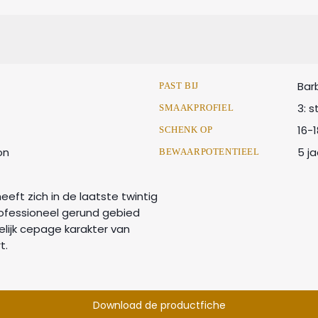
Bar
PAST BIJ
3: s
SMAAKPROFIEL
16-
SCHENK OP
on
5 ja
BEWAARPOTENTIEEL
eeft zich in de laatste twintig
ofessioneel gerund gebied
lijk cepage karakter van
t.
Download de productfiche