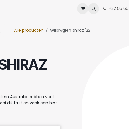
enten
Neem contact op met ons
+32 56 60
Alle producten
Willowglen shiraz '22
SHIRAZ
tern Australia hebben veel
oi dik fruit en vaak een hint