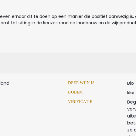
reven ernaar dit te doen op een manier die positief aanwezig is,
komt tot uiting in de keuzes rond de landbouw en de wijnproduct
tland
Bio
DEZE WIJN IS
klei
BODEM
Beg
VINIFICATIE
ver
uit
bet
ze 