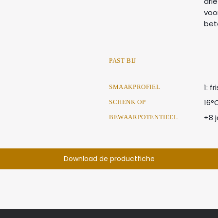
dri
voor
bet
PAST BIJ
1: f
SMAAKPROFIEL
16°
SCHENK OP
+8 j
BEWAARPOTENTIEEL
Download de productfiche