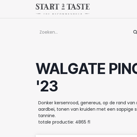
Overslaan naar inhoud
Winkel
Evenem
WALGATE PIN
'23
Donker kersenrood, genereus, op de rand van 
aardbei, tonen van kruiden met een sappige 
tannine.
totale productie: 4865 fl