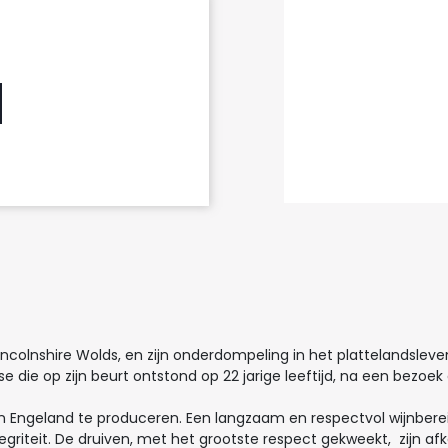
incolnshire Wolds, en zijn onderdompeling in het plattelandsleve
se die op zijn beurt ontstond op 22 jarige leeftijd, na een bezoek
in Engeland te produceren. Een langzaam en respectvol wijnber
egriteit. De druiven, met het grootste respect gekweekt, zijn af