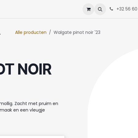
enten
Neem contact op met ons
+32 56 60
Alle producten
Walgate pinot noir '23
OT NOIR
mollig. Zacht met pruim en
smaak en een vleugje