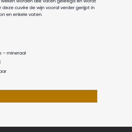
e weken worden alle vaten geleegd en wordt
 deze cuvée de wijn vooral verder gerijpt in
on en enkele vaten.
ris – mineraal
C
aar