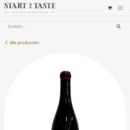
Overslaan naar inhoud
Alle producten