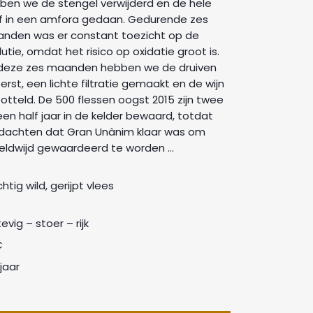
ben we de stengel verwijderd en de hele
if in een amfora gedaan. Gedurende zes
nden was er constant toezicht op de
utie, omdat het risico op oxidatie groot is.
deze zes maanden hebben we de druiven
rst, een lichte filtratie gemaakt en de wijn
otteld. De 500 flessen oogst 2015 zijn twee
een half jaar in de kelder bewaard, totdat
dachten dat Gran Unànim klaar was om
eldwijd gewaardeerd te worden ...
htig wild, gerijpt vlees
tevig – stoer – rijk
C
jaar