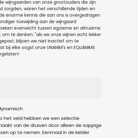
 de wijngaarden van onze grootouders die zijn
 zorgden, waren het verschillende tijden en
 de enorme kennis die aan ons is overgedragen
ndiger toewijding aan de wijngaard
zoeken evenwicht tussen egoïsme en altruïsme.
 om te denken: "als we onze wijnen echt lekker
epast, blijven we niet inactief om te
 bij elke oogst onze UNANIM's en EQUÀNIMS
egelaten!
dynamisch
op het veld hebben we een selectie
aakt van de druiven door alleen de sappige
ssen op te nemen. Eenmaal in de kelder