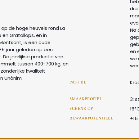
heb
dru
maa
evol
n op de hoge heuvels rond La
Na 
xa en Gratallops, en in
gepe
r Montsant, is een oude
geb
75 jaar geleden op een
en 
. De jaarlijkse productie van
we 
ommelt tussen 400-700 kg, en
wer
onderlijke kwaliteit
n Unànim.
Krac
PAST BIJ
3: s
SMAAKPROFIEL
16°
SCHENK OP
+15 
BEWAARPOTENTIEEL