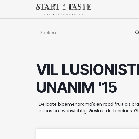
Overslaan naar inhoud
Winkel
Evenem
VIL LUSIONIS
UNANIM '15
Delicate bloemenaroma's en rood fruit als b
intens en evenwichtig. Gesluierde tannines. G