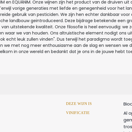
NIM en EQUÀNIM. Onze wijnen zijn het product van de druiven uit
rwijl vorige generaties met liefde en genegenheid voor het land
reide gebruik van pesticiden. We zijn hen echter dankbaar voor
sche landbouw geïntroduceerd. Deze bijdrage betekende een gro
 uitstekende kwaliteit. Onze filosofie is heel eenvoudig: we 
en waar we van houden. Ons altruïstische element nodigt ons uit
k echt leuk zullen vinden". Dus terwijl het paradigma wordt toeg
an we met nog meer enthousiasme aan de slag en wensen we dat
Welkom in onze wereld en bedankt dat je ons in de jouwe hebt to
Bio
DEZE WIJN IS
Al 
VINIFICATIE
gem
tro