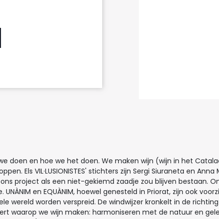
t we doen en hoe we het doen. We maken wijn (wijn in het Catala
pen. Els VIL·LUSIONISTES' stichters zijn Sergi Siuraneta en Anna
 ons project als een niet-gekiemd zaadje zou blijven bestaan. On
 UNÀNIM en EQUÀNIM, hoewel genesteld in Priorat, zijn ook voorz
e wereld worden verspreid. De windwijzer kronkelt in de richting
 waarop we wijn maken: harmoniseren met de natuur en geleid w