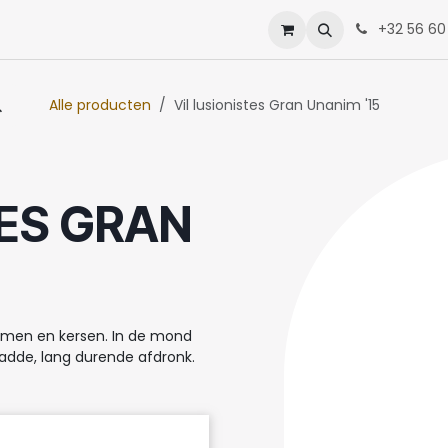
enten
Neem contact op met ons
+32 56 60
Alle producten
Vil lusionistes Gran Unanim '15
TES GRAN
ramen en kersen. In de mond
ladde, lang durende afdronk.