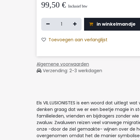
99,50
€
Inclusief btw
in winkelmandje
Toevoegen aan verlanglijst
Algemene voorwaarden
Verzending: 2-3 werkdagen
Els VIL·LUSIONISTES is een woord dat uitlegt wa
denken graag dat we er een beetje magie in stop
familieleden, vrienden en bijdragers zonder wie
zwaluw. Zwaluwen reizen veel vanwege migratie.
onze -door de ziel gemaakte- wijnen over de hel
overgenomen omdat het de manier symboliseert