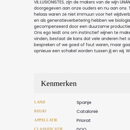
VIL·LUSIONISTES, zijn de makers van de wijn UNÀ
doorgegeven aan onze ouders en nu aan ons. Te
helaas waren ze niet immuun voor het wijdverb
en als generatieverbetering hebben we biologi
gecompenseerd door een duurzame productie van
Ons ego leidt ons om instinctief wijnen te mak
vinden, bestaat de kans dat vele anderen het oo
bespreken of we goed of fout waren, maar ga
opnieuw een schakel worden tussen jij en wij. 
Kenmerken
Spanje
LAND
Catalonië
REGIO
Priorat
APPELLATIE
DOQ
CLASSIFICATIE