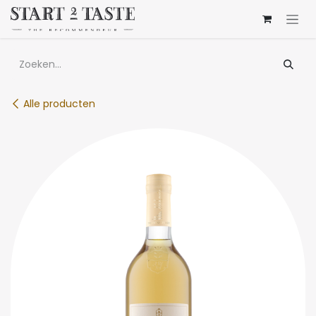
Overslaan naar inhoud
Alle producten