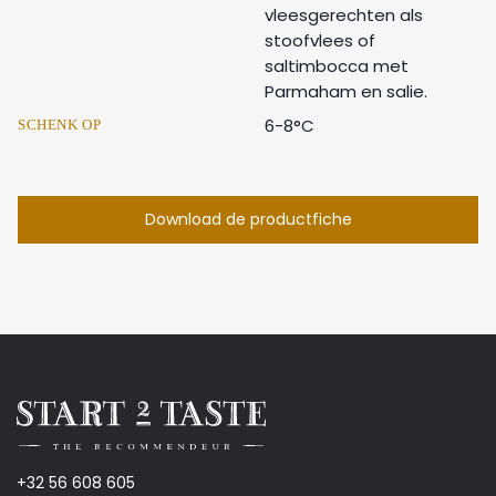
vleesgerechten als
stoofvlees of
saltimbocca met
Parmaham en salie.
6-8°C
SCHENK OP
Download de productfiche
+32 56 608 605