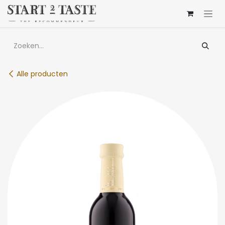
Overslaan naar inhoud
Alle producten