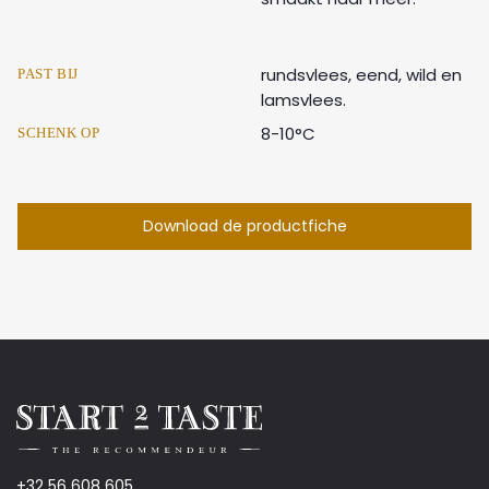
rundsvlees, eend, wild en
PAST BIJ
lamsvlees.
8-10°C
SCHENK OP
Download de productfiche
+32 56 608 605