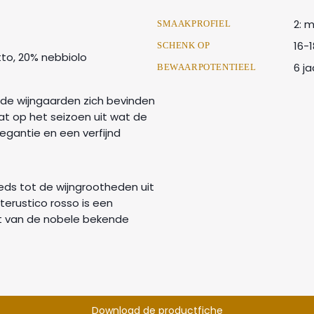
2: 
SMAAKPROFIEL
16-
SCHENK OP
to, 20% nebbiolo
6 ja
BEWAARPOTENTIEEL
de wijngaarden zich bevinden
aat op het seizoen uit wat de
egantie en een verfijnd
eds tot de wijngrootheden uit
erustico rosso is een
 van de nobele bekende
Download de productfiche