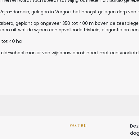
eimen en wordt toch steeds tot wijngrootheden uit Barolo gerek
 Vajra-domein, gelegen in Vergne, het hoogst gelegen dorp van
Barbera, geplant op ongeveer 350 tot 400 m boven de zeespiege
zoen uit wat de wijnen een opvallende frisheid, elegantie en een
 tot 40 ha.
 de old-school manier van wijnbouw combineert met een voorlief
Deze
PAST BIJ
dag