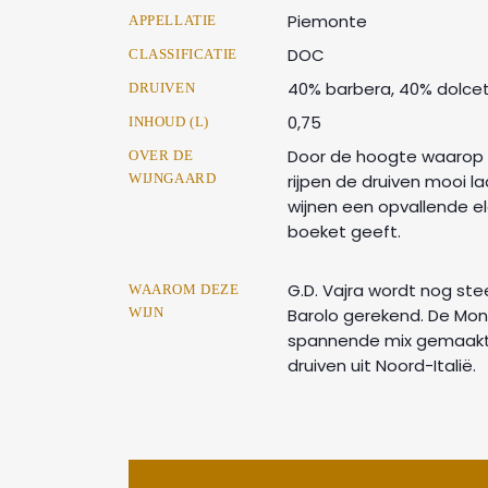
Piemonte
APPELLATIE
DOC
CLASSIFICATIE
40% barbera, 40% dolcet
DRUIVEN
0,75
INHOUD (L)
Door de hoogte waarop 
OVER DE
WIJNGAARD
rijpen de druiven mooi l
wijnen een opvallende el
boeket geeft.
G.D. Vajra wordt nog ste
WAAROM DEZE
WIJN
Barolo gerekend. De Mont
spannende mix gemaakt
druiven uit Noord-Italië.