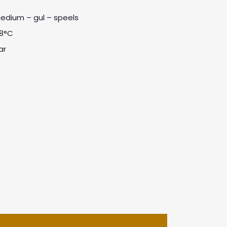
medium – gul – speels
18°C
ar