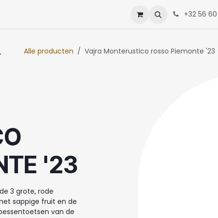
enten
Neem contact op met ons
+32 56 60
Alle producten
Vajra Monterustico rosso Piemonte '23
CO
TE '23
e 3 grote, rode
het sappige fruit en de
bessentoetsen van de