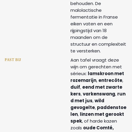
behouden. De
malolactische
fermentatie in Franse
eiken vaten en een
rijpingstijd van 18
maanden om de
structuur en complexiteit
te versterken.
Aan tafel vraagt deze
PAST BIJ
wijn om gerechten met
sérieux:
lamskroon met
rozemarijn
,
entrecôte
,
duif
,
eend met zwarte
kers
,
varkenswang
,
run
d met jus
,
wild
gevogelte
,
paddenstoe
len
,
linzen met gerookt
spek
, of harde kazen
zoals
oude Comté,