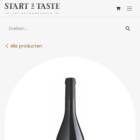
Overslaan naar inhoud
Alle producten