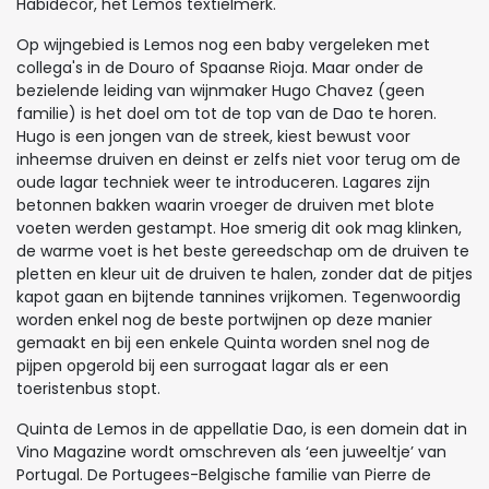
Habidecor, het Lemos textielmerk.
Op wijngebied is Lemos nog een baby vergeleken met
collega's in de Douro of Spaanse Rioja. Maar onder de
bezielende leiding van wijnmaker Hugo Chavez (geen
familie) is het doel om tot de top van de Dao te horen.
Hugo is een jongen van de streek, kiest bewust voor
inheemse druiven en deinst er zelfs niet voor terug om de
oude lagar techniek weer te introduceren. Lagares zijn
betonnen bakken waarin vroeger de druiven met blote
voeten werden gestampt. Hoe smerig dit ook mag klinken,
de warme voet is het beste gereedschap om de druiven te
pletten en kleur uit de druiven te halen, zonder dat de pitjes
kapot gaan en bijtende tannines vrijkomen. Tegenwoordig
worden enkel nog de beste portwijnen op deze manier
gemaakt en bij een enkele Quinta worden snel nog de
pijpen opgerold bij een surrogaat lagar als er een
toeristenbus stopt.
Quinta de Lemos in de appellatie Dao, is een domein dat in
Vino Magazine wordt omschreven als ‘een juweeltje’ van
Portugal. De Portugees-Belgische familie van Pierre de