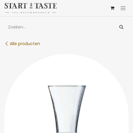
Overslaan naar inhoud
Alle producten