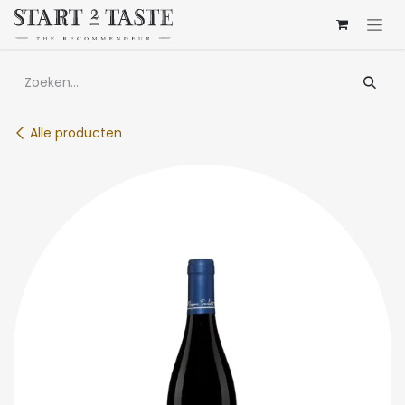
Overslaan naar inhoud
Alle producten