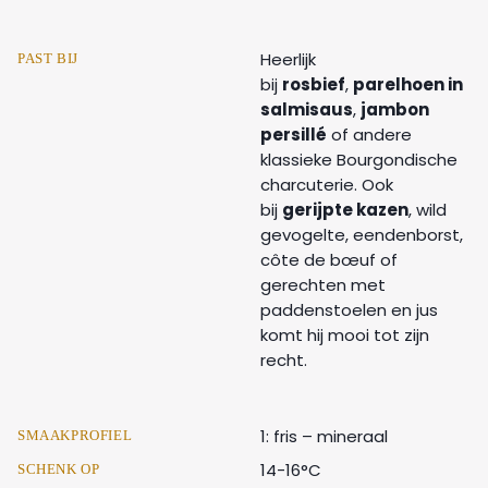
Heerlijk
PAST BIJ
bij
rosbief
,
parelhoen in
salmisaus
,
jambon
persillé
of andere
klassieke Bourgondische
charcuterie. Ook
bij
gerijpte kazen
, wild
gevogelte, eendenborst,
côte de bœuf of
gerechten met
paddenstoelen en jus
komt hij mooi tot zijn
recht.
1: fris – mineraal
SMAAKPROFIEL
14-16°C
SCHENK OP