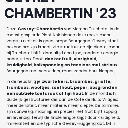
CHAMBERTIN '23
Deze
Gevrey-Chambertin
van Morgan Truchetet is de
meest gespierde Pinot Noir binnen deze reeks, maar
vergis u niet: dit is geen lompe Bourgogne. Gevrey staat
bekend om zijn kracht, zijn structuur en zijn diepte, maar
bij Truchetet blijft daar altijd een fijne, moderne energie
onder zitten. Denk:
donker fruit, vlezigheid,
kruidigheid, kalkspanning en tannines met sérieux
.
Bourgogne met schouders, maar zonder borstklopperij.
In de neus krijg je
zwarte kers, braambes, griotte,
framboos, viooltjes, zoethout, peper, bosgrond en
een subtiele toets rook of fijn hout
. In de mond is hij
duidelijk gestructureerder dan de Côte de Nuits Villages:
meer densiteit, meer materie, meer diepte. De tannines
zijn aanwezig, maar rijp en precies. Het fruit blijft sappig
en levendig, terwijl de finale lengte krijgt door kruidigheid,
mineraliteit en die typische Gevrey-ruggengraat. Dit is