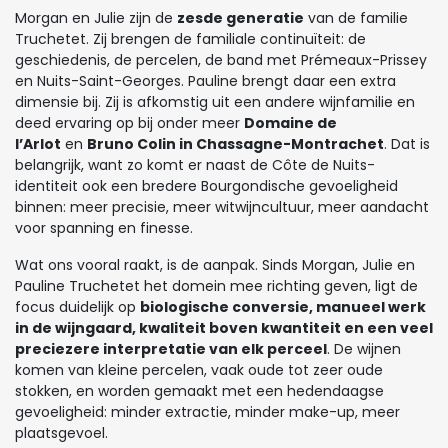
Morgan en Julie zijn de
zesde generatie
van de familie
Truchetet. Zij brengen de familiale continuïteit: de
geschiedenis, de percelen, de band met Prémeaux-Prissey
en Nuits-Saint-Georges. Pauline brengt daar een extra
dimensie bij. Zij is afkomstig uit een andere wijnfamilie en
deed ervaring op bij onder meer
Domaine de
l’Arlot
en
Bruno Colin in Chassagne-Montrachet
. Dat is
belangrijk, want zo komt er naast de Côte de Nuits-
identiteit ook een bredere Bourgondische gevoeligheid
binnen: meer precisie, meer witwijncultuur, meer aandacht
voor spanning en finesse.
Wat ons vooral raakt, is de aanpak. Sinds Morgan, Julie en
Pauline Truchetet het domein mee richting geven, ligt de
focus duidelijk op
biologische conversie, manueel werk
in de wijngaard, kwaliteit boven kwantiteit en een veel
preciezere interpretatie van elk perceel
. De wijnen
komen van kleine percelen, vaak oude tot zeer oude
stokken, en worden gemaakt met een hedendaagse
gevoeligheid: minder extractie, minder make-up, meer
plaatsgevoel.