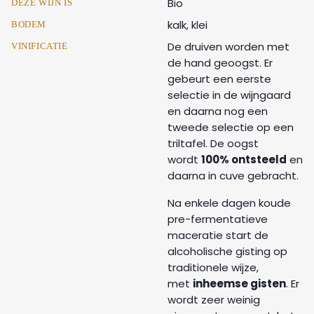
Bio
DEZE WIJN IS
kalk, klei
BODEM
De druiven worden met
VINIFICATIE
de hand geoogst. Er
gebeurt een eerste
selectie in de wijngaard
en daarna nog een
tweede selectie op een
triltafel. De oogst
wordt
100% ontsteeld
en
daarna in cuve gebracht.
Na enkele dagen koude
pre-fermentatieve
maceratie start de
alcoholische gisting op
traditionele wijze,
met
inheemse gisten
. Er
wordt zeer weinig