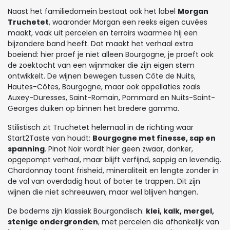
Naast het familiedomein bestaat ook het label
Morgan
Truchetet
, waaronder Morgan een reeks eigen cuvées
maakt, vaak uit percelen en terroirs waarmee hij een
bijzondere band heeft. Dat maakt het verhaal extra
boeiend: hier proef je niet alleen Bourgogne, je proeft ook
de zoektocht van een wijnmaker die zijn eigen stem
ontwikkelt. De wijnen bewegen tussen Côte de Nuits,
Hautes-Côtes, Bourgogne, maar ook appellaties zoals
Auxey-Duresses, Saint-Romain, Pommard en Nuits-Saint-
Georges duiken op binnen het bredere gamma.
Stilistisch zit Truchetet helemaal in de richting waar
Start2Taste van houdt:
Bourgogne met finesse, sap en
spanning
. Pinot Noir wordt hier geen zwaar, donker,
opgepompt verhaal, maar blijft verfijnd, sappig en levendig.
Chardonnay toont frisheid, mineraliteit en lengte zonder in
de val van overdadig hout of boter te trappen. Dit zijn
wijnen die niet schreeuwen, maar wel blijven hangen.
De bodems zijn klassiek Bourgondisch:
klei, kalk, mergel,
stenige ondergronden
, met percelen die afhankelijk van