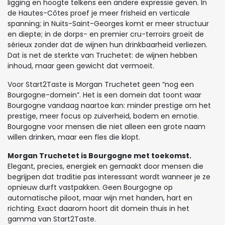
ligging en hoogte telkens een andere expressie geven. In
de Hautes-Côtes proef je meer frisheid en verticale
spanning; in Nuits-Saint-Georges komt er meer structuur
en diepte; in de dorps- en premier cru-terroirs groeit de
sérieux zonder dat de wijnen hun drinkbaarheid verliezen.
Dat is net de sterkte van Truchetet: de wijnen hebben
inhoud, maar geen gewicht dat vermoeit.
Voor Start2Taste is Morgan Truchetet geen “nog een
Bourgogne-domein”. Het is een domein dat toont waar
Bourgogne vandaag naartoe kan: minder prestige om het
prestige, meer focus op zuiverheid, bodem en emotie.
Bourgogne voor mensen die niet alleen een grote naam
willen drinken, maar een fles die klopt.
Morgan Truchetet is Bourgogne met toekomst.
Elegant, precies, energiek en gemaakt door mensen die
begrijpen dat traditie pas interessant wordt wanneer je ze
opnieuw durft vastpakken. Geen Bourgogne op
automatische piloot, maar wijn met handen, hart en
richting. Exact daarom hoort dit domein thuis in het
gamma van Start2Taste.