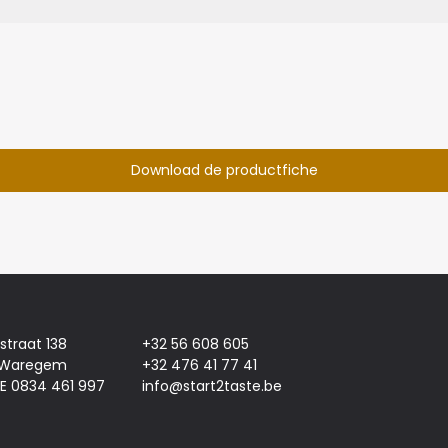
Download de productfiche
jstraat 138
+32 56 608 605
 Waregem
+32 476 41 77 41
E 0834 461 997
info@start2taste.be