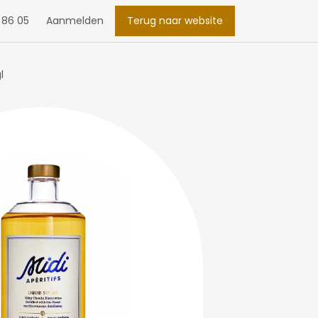
 86 05
Aanmelden
Terug naar website
l