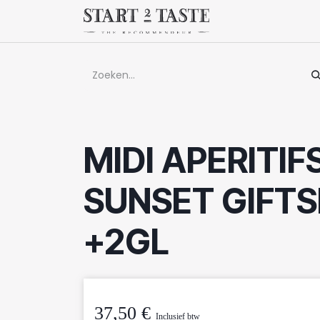
Overslaan naar inhoud
Winkel
Evenem
MIDI APERITIF
SUNSET GIFTS
+2GL
37,50
€
Inclusief btw