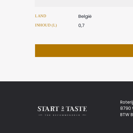
België
LAND
0,7
INHOUD (L)
Roteri
8790
BTW B