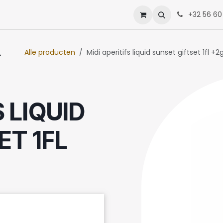
enten
Neem contact op met ons
+32 56 60
Alle producten
Midi aperitifs liquid sunset giftset 1fl +2g
S LIQUID
ET 1FL