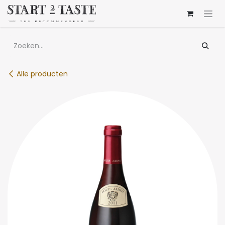
Overslaan naar inhoud
Alle producten