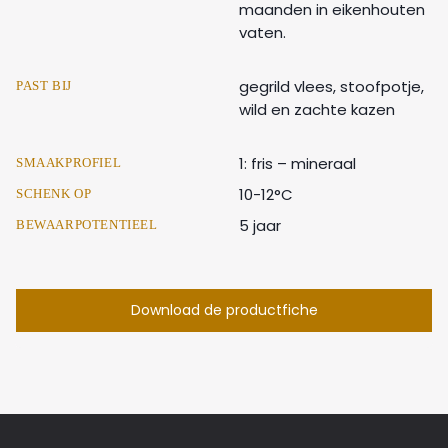
maanden in eikenhouten
vaten.
gegrild vlees, stoofpotje,
PAST BIJ
wild en zachte kazen
1: fris – mineraal
SMAAKPROFIEL
10-12°C
SCHENK OP
5 jaar
BEWAARPOTENTIEEL
Download de productfiche