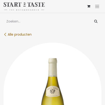
Overslaan naar inhoud
Alle producten