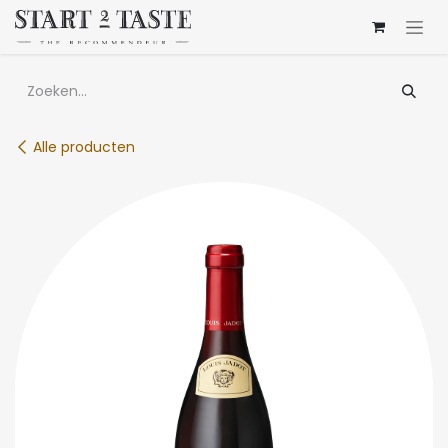
Overslaan naar inhoud
Alle producten