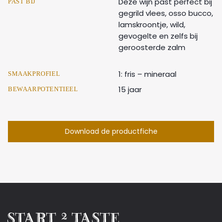
Deze wijn past perfect bij
PAST BIJ
gegrild vlees, osso bucco,
lamskroontje, wild,
gevogelte en zelfs bij
geroosterde zalm
1: fris – mineraal
SMAAKPROFIEL
15 jaar
BEWAARPOTENTIEEL
Download de productfiche