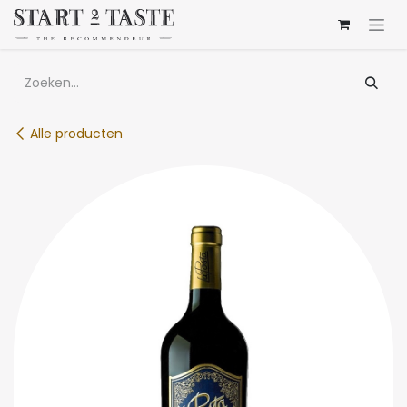
Overslaan naar inhoud
Alle producten