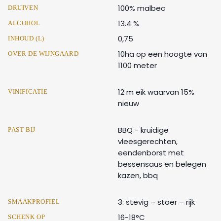
100% malbec
DRUIVEN
13.4 %
ALCOHOL
0,75
INHOUD (L)
10ha op een hoogte van
OVER DE WIJNGAARD
1100 meter
12 m eik waarvan 15%
VINIFICATIE
nieuw
BBQ - kruidige
PAST BIJ
vleesgerechten,
eendenborst met
bessensaus en belegen
kazen, bbq
3: stevig – stoer – rijk
SMAAKPROFIEL
16-18°C
SCHENK OP