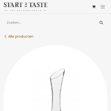
Overslaan naar inhoud
Alle producten