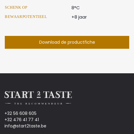
8°C
SCHENK OP
+8 jaar
BEWAARPOTENTIEEL
Download de productfiche
+32 56 608 605
+32 476 41 77 41
info@start2taste.be