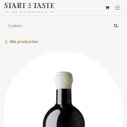
Overslaan naar inhoud
Alle producten