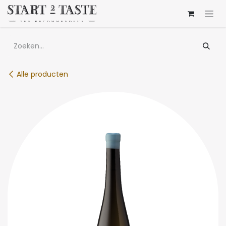
Overslaan naar inhoud
Alle producten