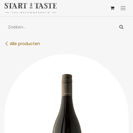
Overslaan naar inhoud
Alle producten