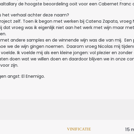
ualtallary de hoogste beoordeling ooit voor een Cabernet Franc
wat is het verhaal achter deze naam?
roject zelf. Toen ik begon met werken bij Catena Zapata, vroe
ij dat vroeg was ik eigenlijk niet aan het werk met wijn maar m
ken.
t andere samples en de winnende wijn was die van mij. Een paar
oe we de wijn gingen noemen. Daarom vroeg Nicolas mij tijdens 
oelde. Ik voelde mij als een kleine jongen: vol plezier en zonder
laten doen wat we willen doen en daardoor blijven we in onze comf
voor zijn.
igen angst: El Enemigo.
15 m
VINIFICATIE