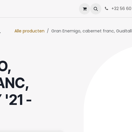
enten
Neem contact op met ons
+32 56 60
Alle producten
Gran Enemigo, cabernet franc, Gualtalla
O,
ANC,
'21 -