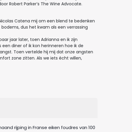
 door Robert Parker’s The Wine Advocate.
g Nicolas Catena mij om een blend te bedenken
et bodems, dus het kwam als een verrassing
 jaar later, toen Adrianna en ik zijn
een diner of ik kon herinneren hoe ik de
 angst. Toen vertelde hij mij dat onze angsten
ort zone zitten. Als we iets écht willen,
aand rijping in Franse eiken foudres van 100