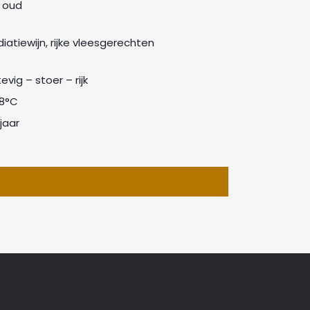
r oud
iatiewijn, rijke vleesgerechten
tevig – stoer – rijk
18°C
jaar