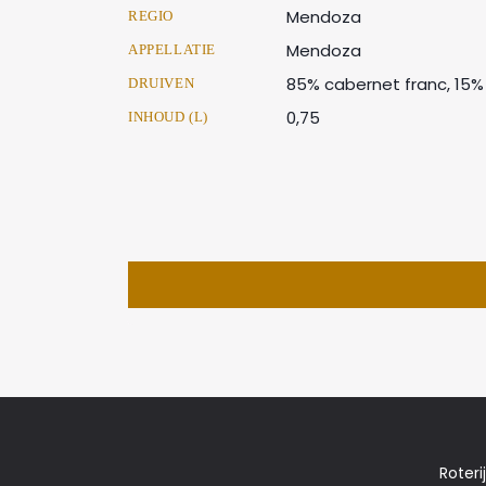
Mendoza
REGIO
Mendoza
APPELLATIE
85% cabernet franc, 15
DRUIVEN
0,75
INHOUD (L)
Roteri