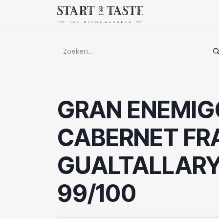
Overslaan naar inhoud
Winkel
Evenem
GRAN ENEMIG
CABERNET FR
GUALTALLARY 
99/100