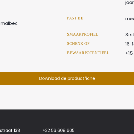
jaa
med
PAST BIJ
% malbec
3: s
SMAAKPROFIEL
16-
SCHENK OP
+15 
BEWAARPOTENTIEEL
Download de productfiche
jstraat 138
+32 56 608 605