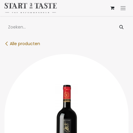
Overslaan naar inhoud
Alle producten