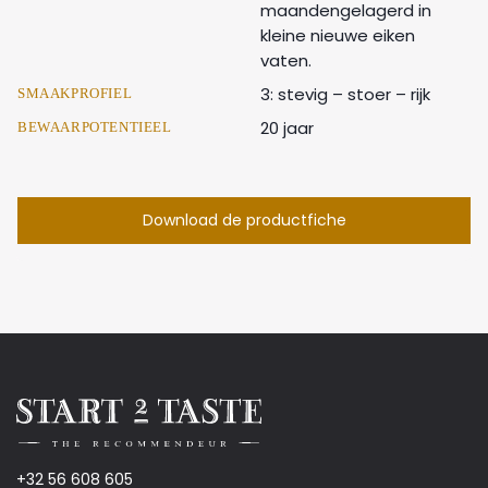
maandengelagerd in
kleine nieuwe eiken
vaten.
3: stevig – stoer – rijk
SMAAKPROFIEL
20 jaar
BEWAARPOTENTIEEL
Download de productfiche
+32 56 608 605