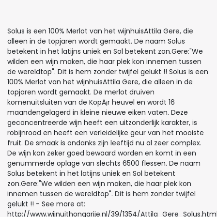
Solus is een 100% Merlot van het wijnhuisAttila Gere, die
alleen in de topjaren wordt gemaakt. De naam Solus
betekent in het latijns uniek en Sol betekent zon.Gere:"We
wilden een wijn maken, die haar plek kon innemen tussen
de wereldtop". Dit is hem zonder twijfel gelukt !! Solus is een
100% Merlot van het wijnhuisAttila Gere, die alleen in de
topjaren wordt gemaakt. De merlot druiven
komenuitsluiten van de KopÃ¡r heuvel en wordt 16
maandengelagerd in kleine nieuwe eiken vaten. Deze
geconcentreerde wijn heeft een uitzonderlijk karakter, is
robijnrood en heeft een verleidelijke geur van het mooiste
fruit. De smaak is ondanks zijn leeftijd nu al zeer complex.
De wijn kan zeker goed bewaard worden en komt in een
genummerde oplage van slechts 6500 flessen. De naam
Solus betekent in het latijns uniek en Sol betekent
zon.Gere:"We wilden een wijn maken, die haar plek kon
innemen tussen de wereldtop". Dit is hem zonder twijfel
gelukt !! - See more at:
http://www.wijnuithongarije.nl/39/1354/Attila_Gere_Solus.html