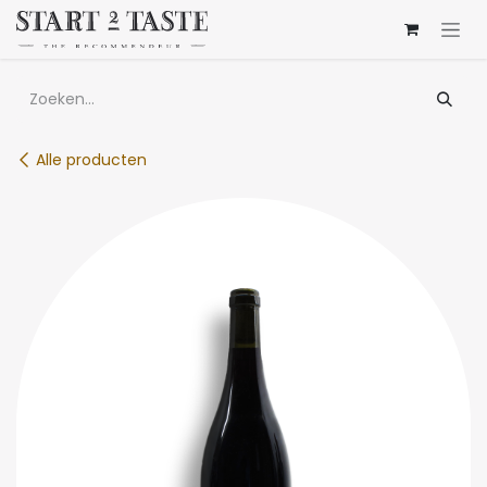
Overslaan naar inhoud
Alle producten