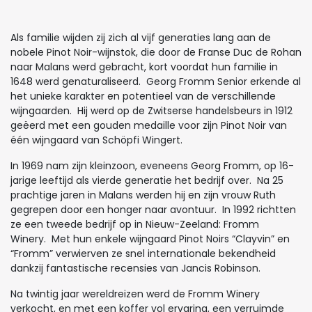
Als familie wijden zij zich al vijf generaties lang aan de
nobele Pinot Noir-wijnstok, die door de Franse Duc de Rohan
naar Malans werd gebracht, kort voordat hun familie in
1648 werd genaturaliseerd. Georg Fromm Senior erkende al
het unieke karakter en potentieel van de verschillende
wijngaarden. Hij werd op de Zwitserse handelsbeurs in 1912
geëerd met een gouden medaille voor zijn Pinot Noir van
één wijngaard van Schöpfi Wingert.
In 1969 nam zijn kleinzoon, eveneens Georg Fromm, op 16-
jarige leeftijd als vierde generatie het bedrijf over. Na 25
prachtige jaren in Malans werden hij en zijn vrouw Ruth
gegrepen door een honger naar avontuur. In 1992 richtten
ze een tweede bedrijf op in Nieuw-Zeeland: Fromm
Winery. Met hun enkele wijngaard Pinot Noirs “Clayvin” en
“Fromm” verwierven ze snel internationale bekendheid
dankzij fantastische recensies van Jancis Robinson.
Na twintig jaar wereldreizen werd de Fromm Winery
verkocht, en met een koffer vol ervaring, een verruimde