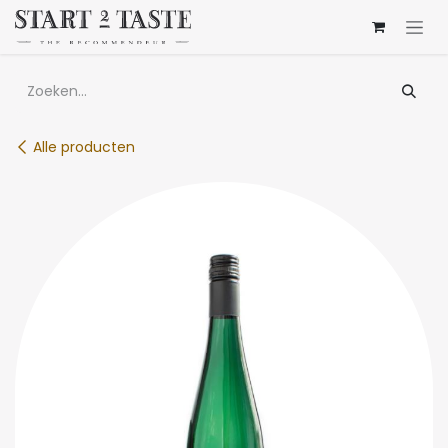
Overslaan naar inhoud
Alle producten