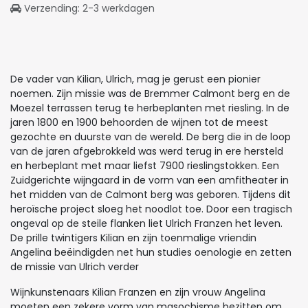
Verzending: 2-3 werkdagen
De vader van Kilian, Ulrich, mag je gerust een pionier
noemen. Zijn missie was de Bremmer Calmont berg en de
Moezel terrassen terug te herbeplanten met riesling. In de
jaren 1800 en 1900 behoorden de wijnen tot de meest
gezochte en duurste van de wereld. De berg die in de loop
van de jaren afgebrokkeld was werd terug in ere hersteld
en herbeplant met maar liefst 7900 rieslingstokken. Een
Zuidgerichte wijngaard in de vorm van een amfitheater in
het midden van de Calmont berg was geboren. Tijdens dit
heroïsche project sloeg het noodlot toe. Door een tragisch
ongeval op de steile flanken liet Ulrich Franzen het leven.
De prille twintigers Kilian en zijn toenmalige vriendin
Angelina beëindigden net hun studies oenologie en zetten
de missie van Ulrich verder
Wijnkunstenaars Kilian Franzen en zijn vrouw Angelina
moeten een zekere vorm van masochisme bezitten om