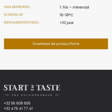
1: fris – mineraal
SMAAKPROFIEL
16-18°C
SCHENK OP
+10 jaar
BEWAARPOTENTIEEL
Download de productfiche
+32 56 608 605
+32 476 41 77 41