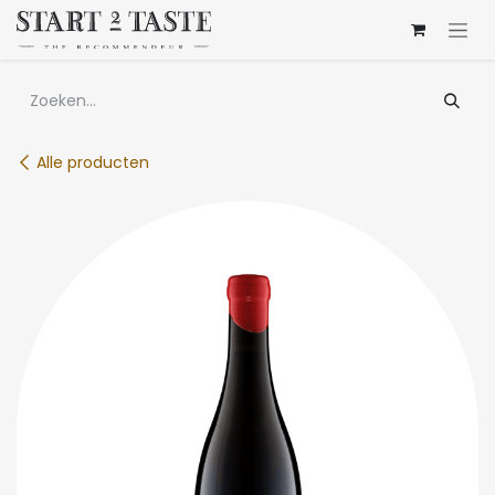
Overslaan naar inhoud
Alle producten