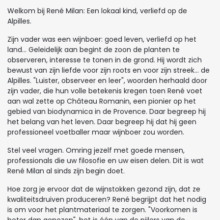
Welkom bij René Milan: Een lokaal kind, verliefd op de
Alpilles.
Zijn vader was een wijnboer: goed leven, verliefd op het
land... Geleidelijk aan begint de zoon de planten te
observeren, interesse te tonen in de grond. Hij wordt zich
bewust van zijn liefde voor zijn roots en voor zijn streek… de
Alpilles. "Luister, observeer en leer", woorden herhaald door
zijn vader, die hun volle betekenis kregen toen René voet
aan wal zette op Château Romanin, een pionier op het
gebied van biodynamica in de Provence. Daar begreep hij
het belang van het leven. Daar begreep hij dat hij geen
professioneel voetballer maar wijnboer zou worden.
Stel veel vragen. Omring jezelf met goede mensen,
professionals die uw filosofie en uw eisen delen. Dit is wat
René Milan al sinds zijn begin doet.
Hoe zorg je ervoor dat de wijnstokken gezond zijn, dat ze
kwaliteitsdruiven produceren? René begrijpt dat het nodig
is om voor het plantmateriaal te zorgen. "Voorkomen is
beter dan genezen", het is één van de pijlers van de