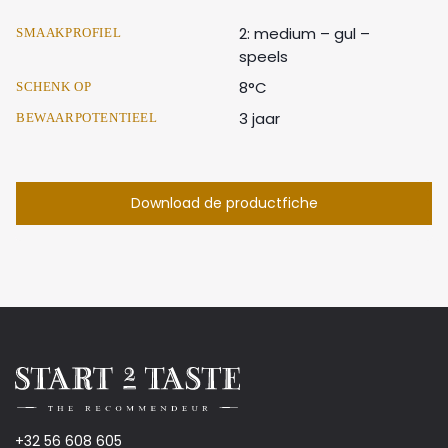
2: medium – gul –
SMAAKPROFIEL
speels
8°C
SCHENK OP
3 jaar
BEWAARPOTENTIEEL
Download de productfiche
+32 56 608 605