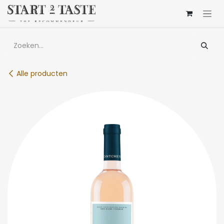
Overslaan naar inhoud
Alle producten