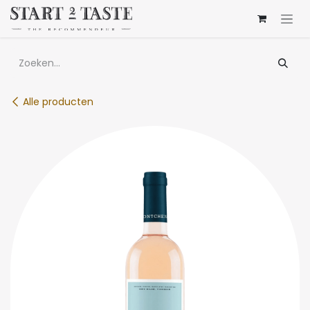
Overslaan naar inhoud
Alle producten