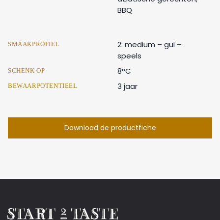
BBQ
2: medium – gul –
SMAAKPROFIEL
speels
8°C
SCHENK OP
3 jaar
BEWAARPOTENTIEEL
Download de productfiche