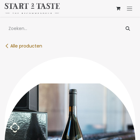
Overslaan naar inhoud
Alle producten