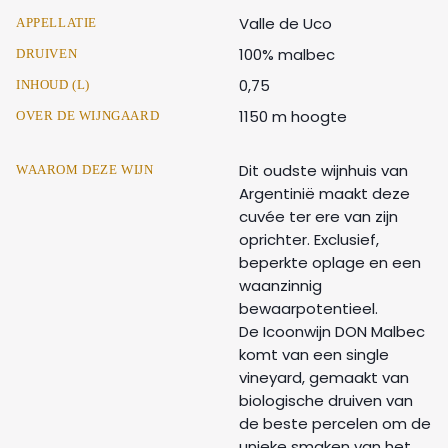
Valle de Uco
APPELLATIE
100% malbec
DRUIVEN
0,75
INHOUD (L)
1150 m hoogte
OVER DE WIJNGAARD
Dit oudste wijnhuis van
WAAROM DEZE WIJN
Argentinië maakt deze
cuvée ter ere van zijn
oprichter. Exclusief,
beperkte oplage en een
waanzinnig
bewaarpotentieel.
De Icoonwijn DON Malbec
komt van een single
vineyard, gemaakt van
biologische druiven van
de beste percelen om de
unieke smaken van het