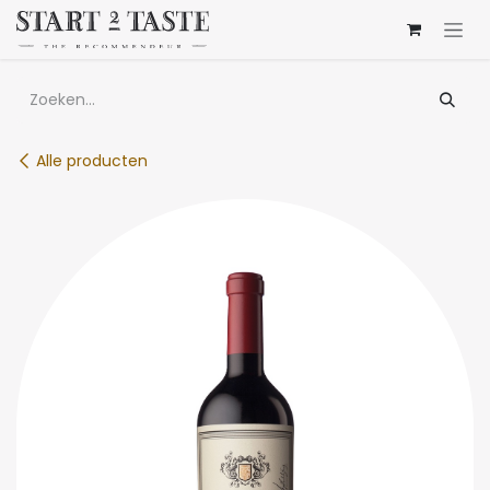
Overslaan naar inhoud
Alle producten