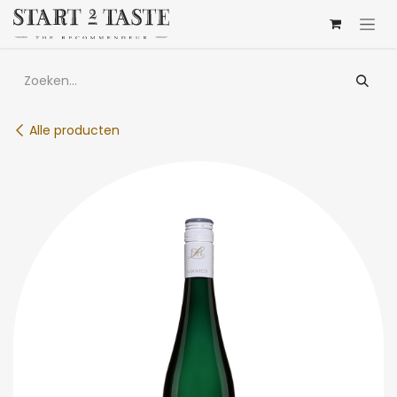
Overslaan naar inhoud
Alle producten