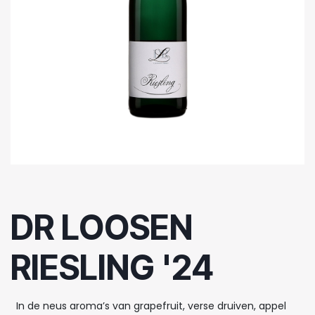
DR LOOSEN
RIESLING '24
In de neus aroma’s van grapefruit, verse druiven, appel