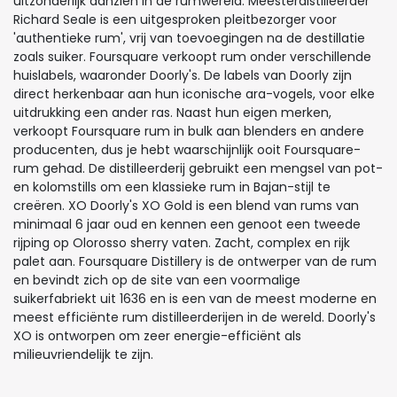
uitzonderlijk aanzien in de rumwereld. Meesterdistilleerder
Richard Seale is een uitgesproken pleitbezorger voor
'authentieke rum', vrij van toevoegingen na de destillatie
zoals suiker. Foursquare verkoopt rum onder verschillende
huislabels, waaronder Doorly's. De labels van Doorly zijn
direct herkenbaar aan hun iconische ara-vogels, voor elke
uitdrukking een ander ras. Naast hun eigen merken,
verkoopt Foursquare rum in bulk aan blenders en andere
producenten, dus je hebt waarschijnlijk ooit Foursquare-
rum gehad. De distilleerderij gebruikt een mengsel van pot-
en kolomstills om een klassieke rum in Bajan-stijl te
creëren. XO Doorly's XO Gold is een blend van rums van
minimaal 6 jaar oud en kennen een genoot een tweede
rijping op Olorosso sherry vaten. Zacht, complex en rijk
palet aan. Foursquare Distillery is de ontwerper van de rum
en bevindt zich op de site van een voormalige
suikerfabriekt uit 1636 en is een van de meest moderne en
meest efficiënte rum distilleerderijen in de wereld. Doorly's
XO is ontworpen om zeer energie-efficiënt als
milieuvriendelijk te zijn.