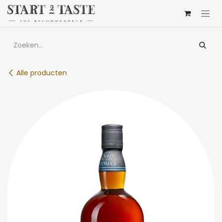
Overslaan naar inhoud
Alle producten