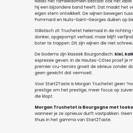
Naast het familiedomein bestaat ook het label
hij een bijzondere band heeft. Dat maakt het ve
eigen stem ontwikkelt. De wijnen bewegen tuss
Pommard en Nuits-Saint-Georges duiken op b
Stilistisch zit Truchetet helemaal in de richti
donker, opgepompt verhaal, maar blijft verfijnd
boter te trappen. Dit zijn wijnen die niet schre
De bodems zijn klassiek Bourgondisch:
klei, k
expressie geven. In de Hautes-Côtes proef je m
premier cru-terroirs groeit de sérieux zonder d
geen gewicht dat vermoeit.
Voor Start2Taste is Morgan Truchetet geen “n
prestige om het prestige, meer focus op zuive
die klopt.
Morgan Truchetet is Bourgogne met toek
wanneer je ze opnieuw durft vastpakken. Geen 
thuis in het gamma van Start2Taste.