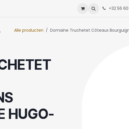
enten
Neem contact op met ons
+32 56 60
Alle producten
Domaine Truchetet Côteaux Bourguign
CHETET
NS
E HUGO-