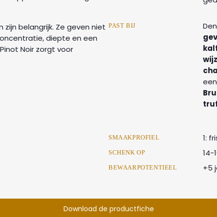
Den
ijn belangrijk. Ze geven niet
PAST BIJ
gev
concentratie, diepte en een
kal
Pinot Noir zorgt voor
wij
ch
een
Bru
tru
1: f
SMAAKPROFIEL
14-
SCHENK OP
+5 
BEWAARPOTENTIEEL
Download de productfiche