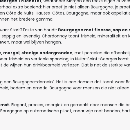
Morgan Truchetet
, waaronder Morgan een reeks eigen cuvées
rhaal extra boeiend: hier proef je niet alleen Bourgogne, je pro
en Côte de Nuits, Hautes-Côtes, Bourgogne, maar ook appellati
innen het bredere gamma.
ng waar Start2Taste van houdt:
Bourgogne met finesse, sap en
, sappig en levendig. Chardonnay toont frisheid, mineraliteit en
euwen, maar wel blijven hangen.
alk, mergel, stenige ondergronden
, met percelen die afhankeli
eer frisheid en verticale spanning; in Nuits-Saint-Georges komt 
at de wijnen hun drinkbaarheid verliezen. Dat is net de sterkte 
og een Bourgogne-domein”. Het is een domein dat toont waar 
rheid, bodem en emotie. Bourgogne voor mensen die niet alleen 
omst.
Elegant, precies, energiek en gemaakt door mensen die beg
Bourgogne op automatische piloot, maar wijn met handen, hart 