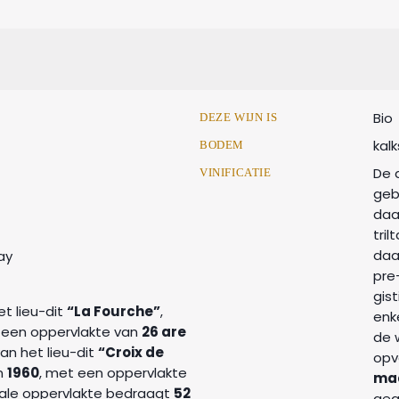
Bio
DEZE WIJN IS
kal
BODEM
De 
VINIFICATIE
geb
daa
tril
daa
ay
pre
gis
et lieu-dit
“La Fourche”
,
enk
 een oppervlakte van
26 are
de 
an het lieu-dit
“Croix de
opv
in
1960
, met een oppervlakte
maa
tale oppervlakte bedraagt
52
gea