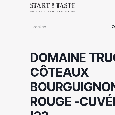
Overslaan naar inhoud
Winkel
Evenem
DOMAINE TRU
CÔTEAUX
BOURGUIGNO
ROUGE -CUVÉ