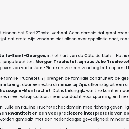
st binnen het Start2Taste-verhaal. Geen domein dat groot mo
jpt dat grote wijn vandaag niet alleen over appellatie gaat, ma
Nuits-Saint-Georges
, in het hart van de Côte de Nuits. Het i
e jonge krachten:
Morgan Truchetet, zijn zus Julie Truchet
ng over van vader Jean-Pierre en vormen vandaag het kloppend 
e familie Truchetet. Zij brengen de familiale continuïteit: de g
e brengt daar een extra dimensie bij. Zij is afkomstig uit een a
 Chassagne-Montrachet
. Dat is belangrijk, want zo komt er na
sie, meer witwijncultuur, meer aandacht voor spanning en fine
n, Julie en Pauline Truchetet het domein mee richting geven, lig
ven kwantiteit en een veel preciezere interpretatie van el
n worden gemaakt met een hedendaagse gevoeligheid: minder e