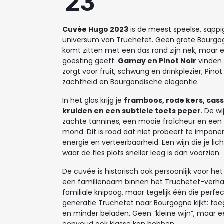
'23
Cuvée Hugo 2023
is de meest speelse, sappi
universum van Truchetet. Geen grote Bourgog
komt zitten met een das rond zijn nek, maar ee
goesting geeft.
Gamay en Pinot Noir
vinden 
zorgt voor fruit, schwung en drinkplezier; Pinot
zachtheid en Bourgondische elegantie.
In het glas krijg je
framboos, rode kers, cassis
kruiden en een subtiele toets peper
. De w
zachte tannines, een mooie fraîcheur en een
mond. Dit is rood dat niet probeert te impon
energie en verteerbaarheid. Een wijn die je lic
waar de fles plots sneller leeg is dan voorzien.
De cuvée is historisch ook persoonlijk voor he
een familienaam binnen het Truchetet-verhaa
familiale knipoog, maar tegelijk één die perf
generatie Truchetet naar Bourgogne kijkt: toega
en minder beladen. Geen “kleine wijn”, maar e