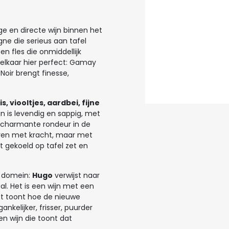
ge en directe wijn binnen het
ne die serieus aan tafel
n fles die onmiddellijk
elkaar hier perfect: Gamay
 Noir brengt finesse,
, viooltjes, aardbei, fijne
ijn is levendig en sappig, met
 charmante rondeur in de
eren met kracht, maar met
ht gekoeld op tafel zet en
t domein:
Hugo
verwijst naar
l. Het is een wijn met een
ect toont hoe de nieuwe
nkelijker, frisser, puurder
en wijn die toont dat