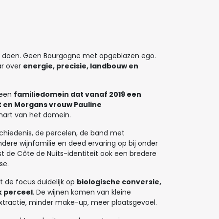
et doen. Geen Bourgogne met opgeblazen ego.
ar over
energie, precisie, landbouw en
s een
familiedomein dat vanaf 2019 een
et en Morgans vrouw Pauline
hart van het domein.
eschiedenis, de percelen, de band met
ndere wijnfamilie en deed ervaring op bij onder
ast de Côte de Nuits-identiteit ook een bredere
sse.
t de focus duidelijk op
biologische conversie,
k perceel
. De wijnen komen van kleine
xtractie, minder make-up, meer plaatsgevoel.