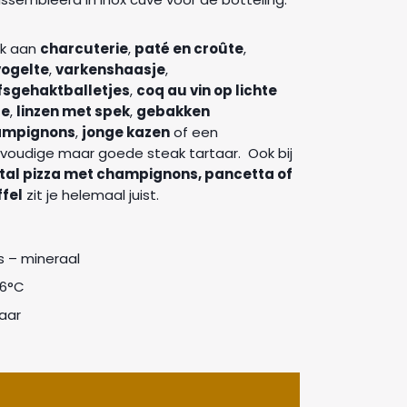
k aan
charcuterie
,
paté en croûte
,
ogelte
,
varkenshaasje
,
fsgehaktballetjes
,
coq au vin op lichte
ze
,
linzen met spek
,
gebakken
ampignons
,
jonge kazen
of een
voudige maar goede steak tartaar. Ook bij
tal pizza met champignons, pancetta of
ffel
zit je helemaal juist.
ris – mineraal
16°C
jaar