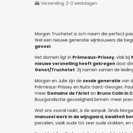
Verzending: 2-3 werkdagen
Morgan Truchetet is zo’n naam die perfect pa
Wel een nieuwe generatie wijnbouwers die begri
gevoel
.
Het domein ligt in
Prémeaux-Prissey
, vlak bij
nieuwe versnelling heeft gekregen
door dri
Genot/Truchetet
. Zij namen samen de leidi
Morgan en Julie zijn de
zesde generatie
van d
Prémeaux-Prissey en Nuits-Saint-Georges. Paulin
meer
Domaine de l’Arlot
en
Bruno Colin in
Bourgondische gevoeligheid binnen: meer preci
Wat ons vooral raakt, is de aanpak. Sinds Morga
manueel werk in de wijngaard, kwaliteit bo
percelen, vaak oude tot zeer oude stokken, e