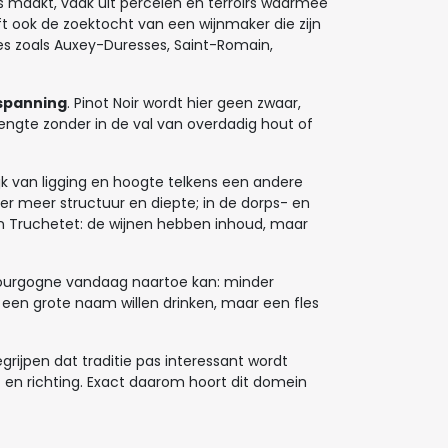
 maakt, vaak uit percelen en terroirs waarmee
eft ook de zoektocht van een wijnmaker die zijn
es zoals Auxey-Duresses, Saint-Romain,
 spanning
. Pinot Noir wordt hier geen zwaar,
 lengte zonder in de val van overdadig hout of
jk van ligging en hoogte telkens een andere
er meer structuur en diepte; in de dorps- en
van Truchetet: de wijnen hebben inhoud, maar
Bourgogne vandaag naartoe kan: minder
een grote naam willen drinken, maar een fles
rijpen dat traditie pas interessant wordt
en richting. Exact daarom hoort dit domein