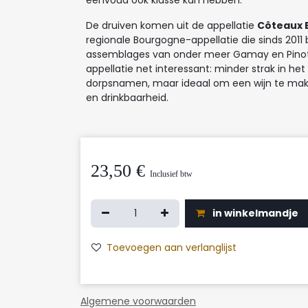
eenvoud ook klasse kan hebben.
De druiven komen uit de appellatie
Côteaux 
regionale Bourgogne-appellatie die sinds 2011
assemblages van onder meer Gamay en Pinot
appellatie net interessant: minder strak in het 
dorpsnamen, maar ideaal om een wijn te maken
en drinkbaarheid.
23,50
€
Inclusief btw
in winkelmandje
Toevoegen aan verlanglijst
Algemene voorwaarden