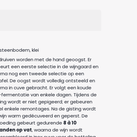
ksteenbodem, klei
druiven worden met de hand geoogst. Er
eurt een eerste selectie in de wijngaard en
rna nog een tweede selectie op een
tafel. De oogst wordt volledig ontsteeld en
rna in cuve gebracht. Er volgt een koude
-fermentatie van enkele dagen. Tijdens de
ting wordt er niet gepigeerd; er gebeuren
el enkele remontages. Na de gisting wordt
wijn warm gedécuveerd en geperst. De
oeding gebeurt gedurende
8 à 10
nden op vat
, waarna de wijn wordt
ssembleerd in inox cuve voor de botteling.