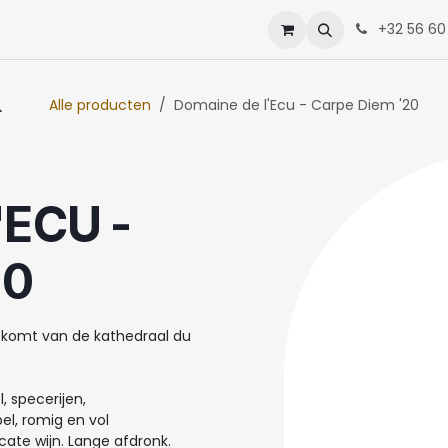
enten
Neem contact op met ons
+32 56 60
Alle producten
Domaine de l'Ecu - Carpe Diem '20
'ECU -
20
t komt van de kathedraal du
, specerijen,
el, romig en vol
cate wijn. Lange afdronk.