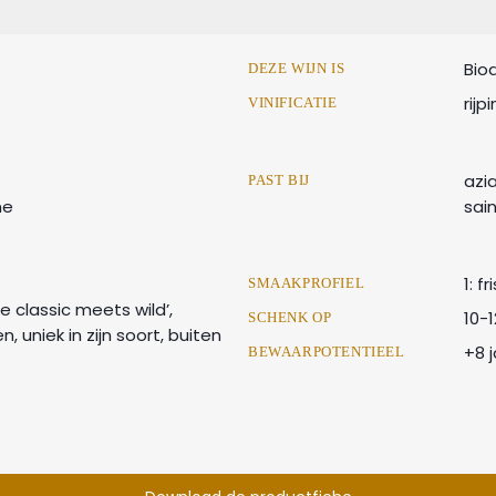
Bio
DEZE WIJN IS
rij
VINIFICATIE
azia
PAST BIJ
ne
sain
1: f
SMAAKPROFIEL
e classic meets wild’,
10-
SCHENK OP
n, uniek in zijn soort, buiten
+8 j
BEWAARPOTENTIEEL