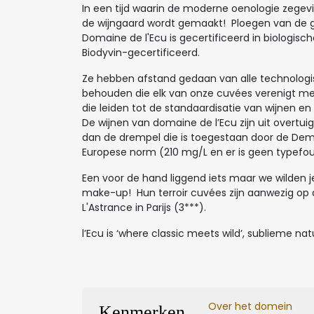
In een tijd waarin de moderne oenologie zegevi
de wijngaard wordt gemaakt! Ploegen van de 
Domaine de l'Ecu is gecertificeerd in biologisc
Biodyvin-gecertificeerd.
Ze hebben afstand gedaan van alle technologi
behouden die elk van onze cuvées verenigt me
die leiden tot de standaardisatie van wijnen en 
De wijnen van domaine de l’Ecu zijn uit overt
dan de drempel die is toegestaan door de Demet
Europese norm (210 mg/L en er is geen typefout.
Een voor de hand liggend iets maar we wilden 
make-up! Hun terroir cuvées zijn aanwezig op d
L'Astrance in Parijs (3***).
l’Ecu is ‘where classic meets wild’, sublieme natu
Over het domein
Kenmerken