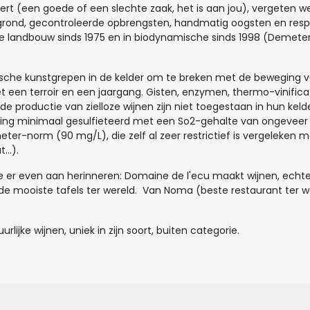
ert (een goede of een slechte zaak, het is aan jou), vergeten we
grond, gecontroleerde opbrengsten, handmatig oogsten en resp
he landbouw sinds 1975 en in biodynamische sinds 1998 (Demeter) 
sche kunstgrepen in de kelder om te breken met de beweging va
t een terroir en een jaargang. Gisten, enzymen, thermo-vinif
de productie van zielloze wijnen zijn niet toegestaan in hun keld
uiging minimaal gesulfieteerd met een So2-gehalte van ongeveer
er-norm (90 mg/L), die zelf al zeer restrictief is vergeleken 
..).
je er even aan herinneren: Domaine de l'ecu maakt wijnen, echt
e mooiste tafels ter wereld. Van Noma (beste restaurant ter wer
urlijke wijnen, uniek in zijn soort, buiten categorie.