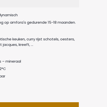
dynamisch
ping op amfora's gedurende 15-18 maanden.
tische keuken, curry rijst schotels, oesters,
t jacques, kreeft, ...
ris – mineraal
12°C
aar