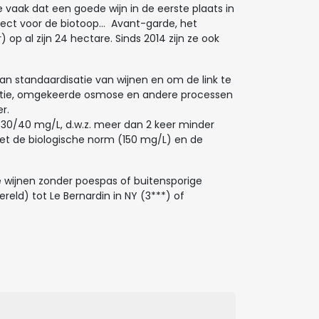
 vaak dat een goede wijn in de eerste plaats in
ect voor de biotoop… Avant-garde, het
op al zijn 24 hectare. Sinds 2014 zijn ze ook
n standaardisatie van wijnen en om de link te
icatie, omgekeerde osmose en andere processen
er.
 30/40 mg/L, d.w.z. meer dan 2 keer minder
met de biologische norm (150 mg/L) en de
e wijnen zonder poespas of buitensporige
eld) tot Le Bernardin in NY (3***) of