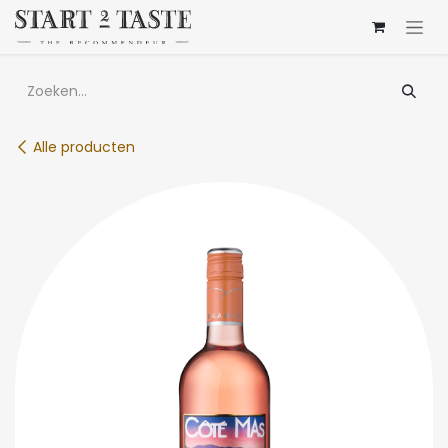
Overslaan naar inhoud
Alle producten