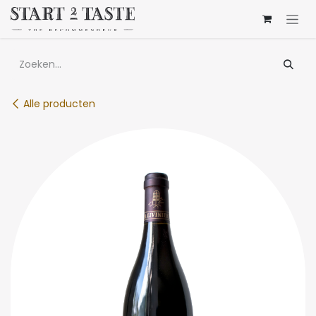
Overslaan naar inhoud
Alle producten