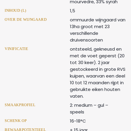
mourvedre, 33% syrah
1,5
INHOUD (L)
ommuurde wijngaard van
OVER DE WIJNGAARD
13ha groot met 23
verschillende
druivensoorten
ontsteeld, gekneusd en
VINIFICATIE
met de voet geperst (20
tot 30 keer). 2 jaar
gestockeerd in grote RVS
kuipen, waarvan een deel
10 tot 12 maanden rijpt in
gebruikte eiken houten
vaten.
2: medium – gul –
SMAAKPROFIEL
speels
16-18°C
SCHENK OP
+ 15 jaar
BEWAARPOTENTIEEL