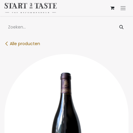
Overslaan naar inhoud
Alle producten