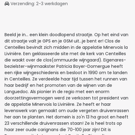
Verzending: 2-3 werkdagen
Beeld je in... een klein doodlopend straatje. Op het eind van
dit straatje valt je GPS en je GSM uit...je bent er! Clos de
Centeilles bevindt zich midden in de appelatie Minervois la
Livinière. Een geklasseerde site met de kerk van Centeilles
die waakt over de clos(ommuurde wijngaard). Eigenares-
bezielster-wijnmaakster Patricia Boyer-Domergue heeft
een rijke wijngeschiedenis en besloot in 1990 om te landen
in Centeilles. Ze verdeelde haar tijd tussen het runnen van
haar bedrijf en het promoten van de wijnen van de
Languedoc. Als pionier in de regio met een enorm
doorzettingsvermogen werd ze verkozen tot president van
de appelatie Minervois la Livinière. Ze heeft er haar
levenswerk van gemaakt om oude vergeten druivenrassen
her aan te planten. Het domein is zo'n 13 ha groot en heeft
23 verschillende druivenrassen staan! Ze is heel trots op
haar zeer oude carignans die 70-100 jaar zijn! Dit is