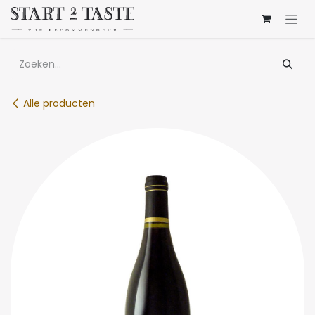
Overslaan naar inhoud
Alle producten