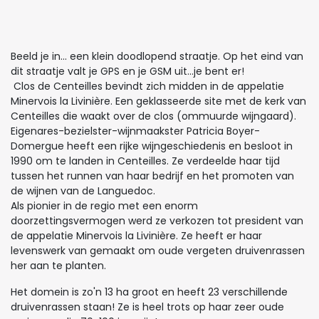
Beeld je in... een klein doodlopend straatje. Op het eind van
dit straatje valt je GPS en je GSM uit...je bent er!
Clos de Centeilles bevindt zich midden in de appelatie
Minervois la Livinière. Een geklasseerde site met de kerk van
Centeilles die waakt over de clos (ommuurde wijngaard).
Eigenares-bezielster-wijnmaakster Patricia Boyer-
Domergue heeft een rijke wijngeschiedenis en besloot in
1990 om te landen in Centeilles. Ze verdeelde haar tijd
tussen het runnen van haar bedrijf en het promoten van
de wijnen van de Languedoc.
Als pionier in de regio met een enorm
doorzettingsvermogen werd ze verkozen tot president van
de appelatie Minervois la Livinière. Ze heeft er haar
levenswerk van gemaakt om oude vergeten druivenrassen
her aan te planten.
Het domein is zo'n 13 ha groot en heeft 23 verschillende
druivenrassen staan! Ze is heel trots op haar zeer oude