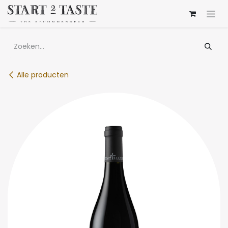
Overslaan naar inhoud
Alle producten