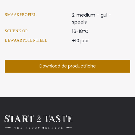
2: medium – gul –
SMAAKPROFIEL
speels
16-18°C
SCHENK OP
+10 jaar
BEWAARPOTENTIEEL
Download de productfiche