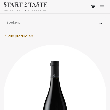
Overslaan naar inhoud
Alle producten