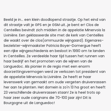
Beeld je in... een klein doodlopend straatje. Op het eind van
dit straatje valt je GPS en je GSM uit...je bent er! Clos de
Centeilles bevindt zich midden in de appelatie Minervois la
Livinière. Een geklasseerde site met de kerk van Centeilles
die waakt over de clos(ommuurde wijngaard). Eigenares-
bezielster-wijnmaakster Patricia Boyer-Domergue heeft
een rijke wijngeschiedenis en besloot in 1990 om te landen
in Centeilles. Ze verdeelde haar tijd tussen het runnen van
haar bedrijf en het promoten van de wijnen van de
Languedoc. Als pionier in de regio met een enorm
doorzettingsvermogen werd ze verkozen tot president van
de appelatie Minervois la Livinière. Ze heeft er haar
levenswerk van gemaakt om oude vergeten druivenrassen
her aan te planten. Het domein is zo'n 13 ha groot en heeft
23 verschillende druivenrassen staan! Ze is heel trots op
haar zeer oude carignans die 70-100 jaar zijn! Dit is
Bourgogne uit de Languedoc!