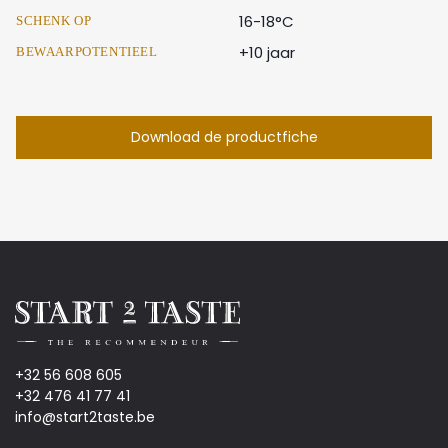
16-18°C
SCHENK OP
+10 jaar
BEWAARPOTENTIEEL
Download de productfiche
+32 56 608 605
+32 476 41 77 41
info@start2taste.be