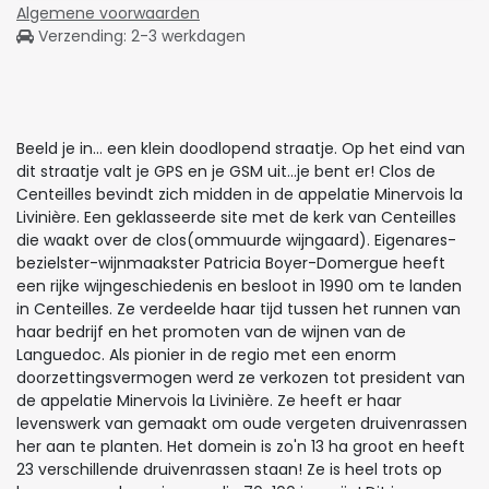
Algemene voorwaarden
Verzending: 2-3 werkdagen
Beeld je in... een klein doodlopend straatje. Op het eind van
dit straatje valt je GPS en je GSM uit...je bent er! Clos de
Centeilles bevindt zich midden in de appelatie Minervois la
Livinière. Een geklasseerde site met de kerk van Centeilles
die waakt over de clos(ommuurde wijngaard). Eigenares-
bezielster-wijnmaakster Patricia Boyer-Domergue heeft
een rijke wijngeschiedenis en besloot in 1990 om te landen
in Centeilles. Ze verdeelde haar tijd tussen het runnen van
haar bedrijf en het promoten van de wijnen van de
Languedoc. Als pionier in de regio met een enorm
doorzettingsvermogen werd ze verkozen tot president van
de appelatie Minervois la Livinière. Ze heeft er haar
levenswerk van gemaakt om oude vergeten druivenrassen
her aan te planten. Het domein is zo'n 13 ha groot en heeft
23 verschillende druivenrassen staan! Ze is heel trots op