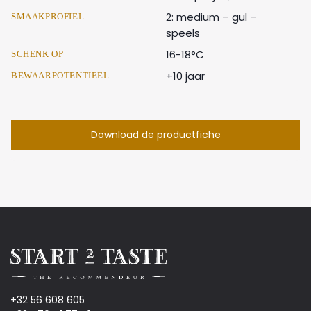
2: medium – gul –
SMAAKPROFIEL
speels
16-18°C
SCHENK OP
+10 jaar
BEWAARPOTENTIEEL
Download de productfiche
+32 56 608 605