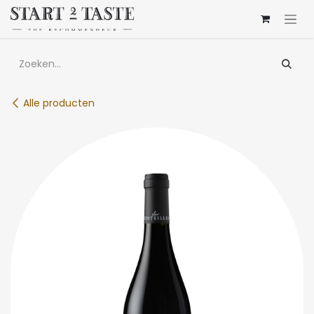
Overslaan naar inhoud
Alle producten