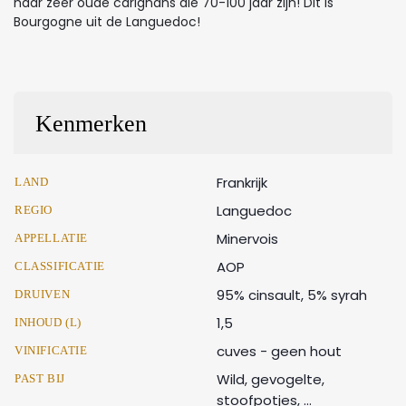
haar zeer oude carignans die 70-100 jaar zijn! Dit is
Bourgogne uit de Languedoc!
Kenmerken
Frankrijk
LAND
Languedoc
REGIO
Minervois
APPELLATIE
AOP
CLASSIFICATIE
95% cinsault, 5% syrah
DRUIVEN
1,5
INHOUD (L)
cuves - geen hout
VINIFICATIE
Wild, gevogelte,
PAST BIJ
stoofpotjes, ...