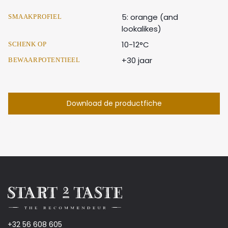
5: orange (and
SMAAKPROFIEL
lookalikes)
10-12°C
SCHENK OP
+30 jaar
BEWAARPOTENTIEEL
Download de productfiche
+32 56 608 605