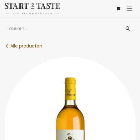
Overslaan naar inhoud
Alle producten