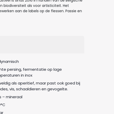
asteel is sinds 2016 in handen van de Belgische
iodiversiteit als voor artisticiteit. Het
werken aan de labels op de flessen. Passie en
dynamisch
hte persing, fermentatie op lage
peraturen in inox
eldig als aperitief, maar past ook goed bij
ades, vis, schaaldieren en gevogelte.
ris – mineraal
0°C
ar