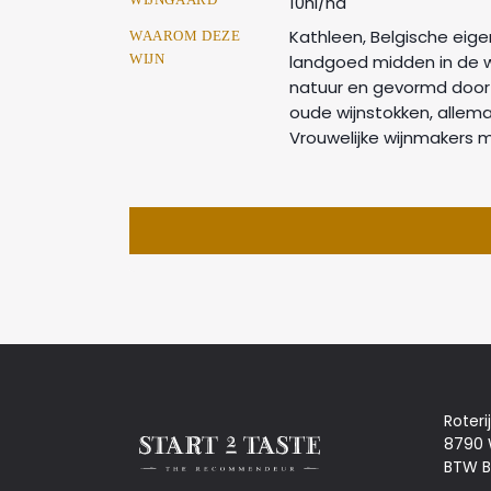
10hl/ha
Kathleen, Belgische eig
WAAROM DEZE
WIJN
landgoed midden in de 
natuur en gevormd door d
oude wijnstokken, allema
Vrouwelijke wijnmakers 
Roteri
8790
BTW B