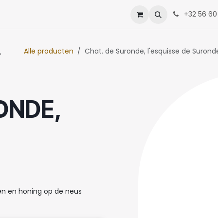
enten
Neem contact op met ons
+32 56 60
Alle producten
Chat. de Suronde, l'esquisse de Suronde
ONDE,
emen en honing op de neus