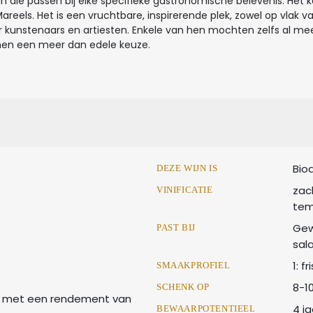
en die passen bij elke specifieke gastronomische belevenis. Het k
els. Het is een vruchtbare, inspirerende plek, zowel op vlak van b
r kunstenaars en artiesten. Enkele van hen mochten zelfs al mee
nen een meer dan edele keuze.
Bio
DEZE WIJN IS
zac
VINIFICATIE
tem
Gew
PAST BIJ
sal
1: f
SMAAKPROFIEL
8-1
SCHENK OP
en met een rendement van
4 ja
BEWAARPOTENTIEEL