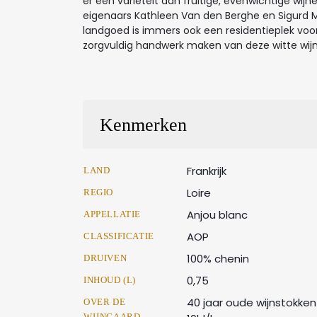
er een variëteit aan fruitige, evenwichtige wijn
eigenaars Kathleen Van den Berghe en Sigurd Mare
landgoed is immers ook een residentieplek voo
zorgvuldig handwerk maken van deze witte wij
Kenmerken
Frankrijk
LAND
Loire
REGIO
Anjou blanc
APPELLATIE
AOP
CLASSIFICATIE
100% chenin
DRUIVEN
0,75
INHOUD (L)
40 jaar oude wijnstokk
OVER DE
WIJNGAARD