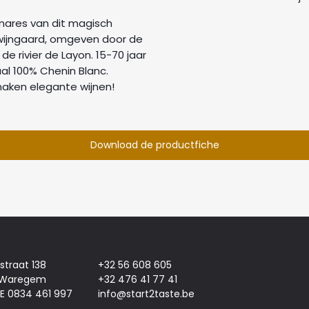
enares van dit magisch
wijngaard, omgeven door de
e rivier de Layon. 15-70 jaar
al 100% Chenin Blanc.
maken elegante wijnen!
Download de productfiche
jstraat 138
+32 56 608 605
 Waregem
+32 476 41 77 41
E 0834 461 997
info@start2taste.be