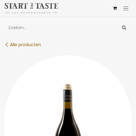
Overslaan naar inhoud
Alle producten