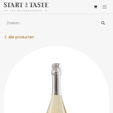
Overslaan naar inhoud
Alle producten