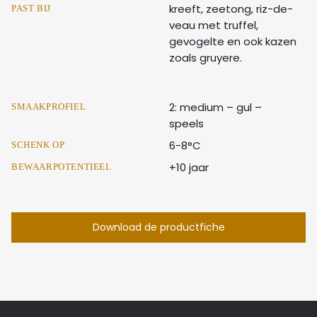
kreeft, zeetong, riz-de-
PAST BIJ
veau met truffel,
gevogelte en ook kazen
zoals gruyere.
2: medium – gul –
SMAAKPROFIEL
speels
6-8°C
SCHENK OP
+10 jaar
BEWAARPOTENTIEEL
Download de productfiche