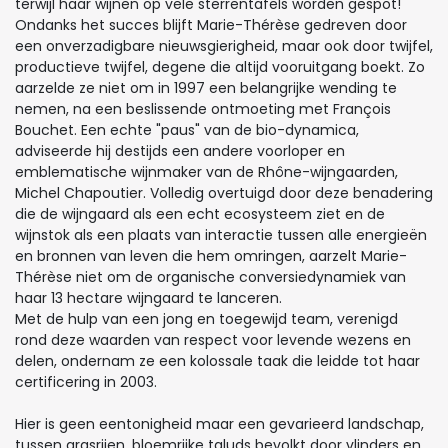
terwijl haar wijnen op vele sterrentafels worden gespot!
Ondanks het succes blijft Marie-Thérèse gedreven door
een onverzadigbare nieuwsgierigheid, maar ook door twijfel,
productieve twijfel, degene die altijd vooruitgang boekt. Zo
aarzelde ze niet om in 1997 een belangrijke wending te
nemen, na een beslissende ontmoeting met François
Bouchet. Een echte "paus" van de bio-dynamica,
adviseerde hij destijds een andere voorloper en
emblematische wijnmaker van de Rhône-wijngaarden,
Michel Chapoutier. Volledig overtuigd door deze benadering
die de wijngaard als een echt ecosysteem ziet en de
wijnstok als een plaats van interactie tussen alle energieën
en bronnen van leven die hem omringen, aarzelt Marie-
Thérèse niet om de organische conversiedynamiek van
haar 13 hectare wijngaard te lanceren.
Met de hulp van een jong en toegewijd team, verenigd
rond deze waarden van respect voor levende wezens en
delen, ondernam ze een kolossale taak die leidde tot haar
certificering in 2003.
Hier is geen eentonigheid maar een gevarieerd landschap,
tussen grasrijen, bloemrijke taluds bevolkt door vlinders en