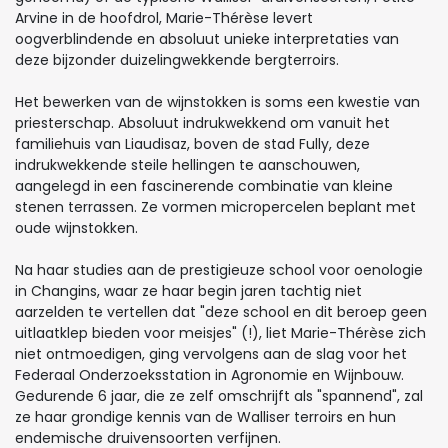
Arvine in de hoofdrol, Marie-Thérèse levert
oogverblindende en absoluut unieke interpretaties van
deze bijzonder duizelingwekkende bergterroirs.
Het bewerken van de wijnstokken is soms een kwestie van
priesterschap. Absoluut indrukwekkend om vanuit het
familiehuis van Liaudisaz, boven de stad Fully, deze
indrukwekkende steile hellingen te aanschouwen,
aangelegd in een fascinerende combinatie van kleine
stenen terrassen. Ze vormen micropercelen beplant met
oude wijnstokken.
Na haar studies aan de prestigieuze school voor oenologie
in Changins, waar ze haar begin jaren tachtig niet
aarzelden te vertellen dat "deze school en dit beroep geen
uitlaatklep bieden voor meisjes" (!), liet Marie-Thérèse zich
niet ontmoedigen, ging vervolgens aan de slag voor het
Federaal Onderzoeksstation in Agronomie en Wijnbouw.
Gedurende 6 jaar, die ze zelf omschrijft als "spannend", zal
ze haar grondige kennis van de Walliser terroirs en hun
endemische druivensoorten verfijnen.