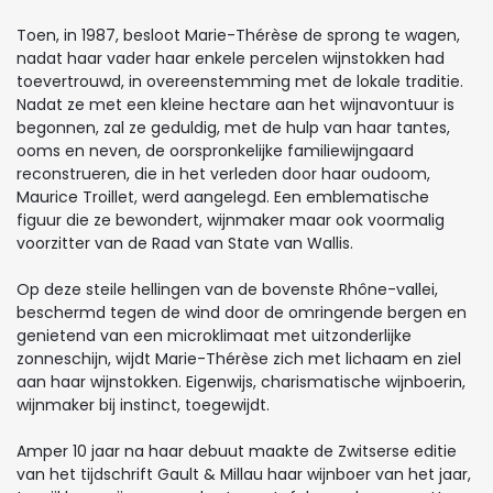
Toen, in 1987, besloot Marie-Thérèse de sprong te wagen,
nadat haar vader haar enkele percelen wijnstokken had
toevertrouwd, in overeenstemming met de lokale traditie.
Nadat ze met een kleine hectare aan het wijnavontuur is
begonnen, zal ze geduldig, met de hulp van haar tantes,
ooms en neven, de oorspronkelijke familiewijngaard
reconstrueren, die in het verleden door haar oudoom,
Maurice Troillet, werd aangelegd. Een emblematische
figuur die ze bewondert, wijnmaker maar ook voormalig
voorzitter van de Raad van State van Wallis.
Op deze steile hellingen van de bovenste Rhône-vallei,
beschermd tegen de wind door de omringende bergen en
genietend van een microklimaat met uitzonderlijke
zonneschijn, wijdt Marie-Thérèse zich met lichaam en ziel
aan haar wijnstokken. Eigenwijs, charismatische wijnboerin,
wijnmaker bij instinct, toegewijdt.
Amper 10 jaar na haar debuut maakte de Zwitserse editie
van het tijdschrift Gault & Millau haar wijnboer van het jaar,