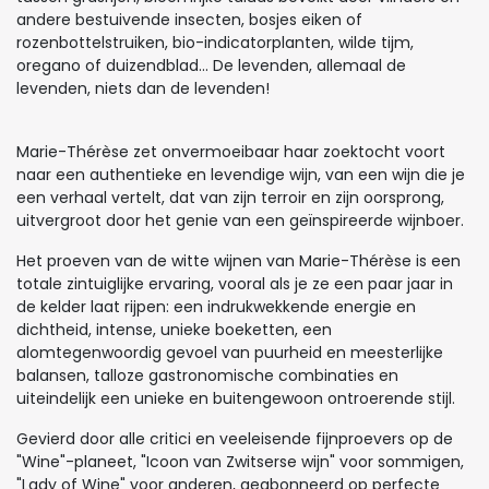
andere bestuivende insecten, bosjes eiken of
rozenbottelstruiken, bio-indicatorplanten, wilde tijm,
oregano of duizendblad... De levenden, allemaal de
levenden, niets dan de levenden!
Marie-Thérèse zet onvermoeibaar haar zoektocht voort
naar een authentieke en levendige wijn, van een wijn die je
een verhaal vertelt, dat van zijn terroir en zijn oorsprong,
uitvergroot door het genie van een geïnspireerde wijnboer.
Het proeven van de witte wijnen van Marie-Thérèse is een
totale zintuiglijke ervaring, vooral als je ze een paar jaar in
de kelder laat rijpen: een indrukwekkende energie en
dichtheid, intense, unieke boeketten, een
alomtegenwoordig gevoel van puurheid en meesterlijke
balansen, talloze gastronomische combinaties en
uiteindelijk een unieke en buitengewoon ontroerende stijl.
Gevierd door alle critici en veeleisende fijnproevers op de
"Wine"-planeet, "Icoon van Zwitserse wijn" voor sommigen,
"Lady of Wine" voor anderen, geabonneerd op perfecte