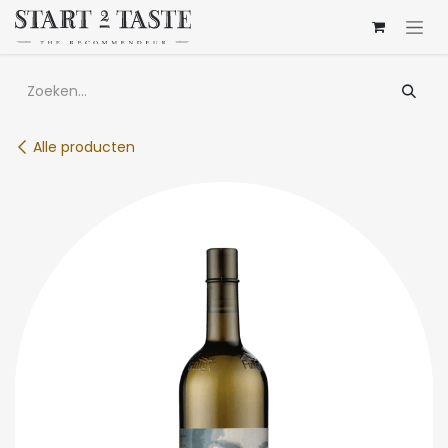
Overslaan naar inhoud
Alle producten