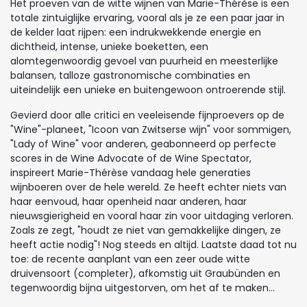
Het proeven van de witte wijnen van Marie-Thérèse is een
totale zintuiglijke ervaring, vooral als je ze een paar jaar in
de kelder laat rijpen: een indrukwekkende energie en
dichtheid, intense, unieke boeketten, een
alomtegenwoordig gevoel van puurheid en meesterlijke
balansen, talloze gastronomische combinaties en
uiteindelijk een unieke en buitengewoon ontroerende stijl.
Gevierd door alle critici en veeleisende fijnproevers op de
"Wine"-planeet, "Icoon van Zwitserse wijn" voor sommigen,
"Lady of Wine" voor anderen, geabonneerd op perfecte
scores in de Wine Advocate of de Wine Spectator,
inspireert Marie-Thérèse vandaag hele generaties
wijnboeren over de hele wereld. Ze heeft echter niets van
haar eenvoud, haar openheid naar anderen, haar
nieuwsgierigheid en vooral haar zin voor uitdaging verloren.
Zoals ze zegt, "houdt ze niet van gemakkelijke dingen, ze
heeft actie nodig"! Nog steeds en altijd. Laatste daad tot nu
toe: de recente aanplant van een zeer oude witte
druivensoort (completer), afkomstig uit Graubünden en
tegenwoordig bijna uitgestorven, om het af te maken...