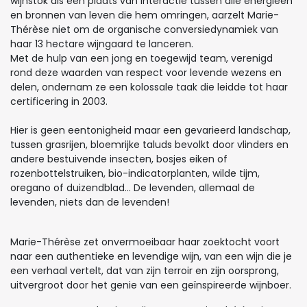
wijnstok als een plaats van interactie tussen alle energieën
en bronnen van leven die hem omringen, aarzelt Marie-
Thérèse niet om de organische conversiedynamiek van
haar 13 hectare wijngaard te lanceren.
Met de hulp van een jong en toegewijd team, verenigd
rond deze waarden van respect voor levende wezens en
delen, ondernam ze een kolossale taak die leidde tot haar
certificering in 2003.
Hier is geen eentonigheid maar een gevarieerd landschap,
tussen grasrijen, bloemrijke taluds bevolkt door vlinders en
andere bestuivende insecten, bosjes eiken of
rozenbottelstruiken, bio-indicatorplanten, wilde tijm,
oregano of duizendblad... De levenden, allemaal de
levenden, niets dan de levenden!
Marie-Thérèse zet onvermoeibaar haar zoektocht voort
naar een authentieke en levendige wijn, van een wijn die je
een verhaal vertelt, dat van zijn terroir en zijn oorsprong,
uitvergroot door het genie van een geïnspireerde wijnboer.