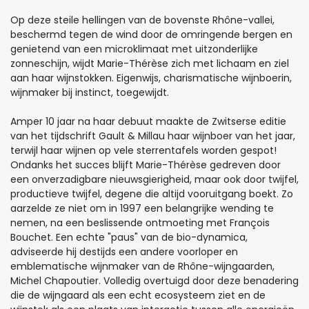
Op deze steile hellingen van de bovenste Rhône-vallei,
beschermd tegen de wind door de omringende bergen en
genietend van een microklimaat met uitzonderlijke
zonneschijn, wijdt Marie-Thérèse zich met lichaam en ziel
aan haar wijnstokken. Eigenwijs, charismatische wijnboerin,
wijnmaker bij instinct, toegewijdt.
Amper 10 jaar na haar debuut maakte de Zwitserse editie
van het tijdschrift Gault & Millau haar wijnboer van het jaar,
terwijl haar wijnen op vele sterrentafels worden gespot!
Ondanks het succes blijft Marie-Thérèse gedreven door
een onverzadigbare nieuwsgierigheid, maar ook door twijfel,
productieve twijfel, degene die altijd vooruitgang boekt. Zo
aarzelde ze niet om in 1997 een belangrijke wending te
nemen, na een beslissende ontmoeting met François
Bouchet. Een echte "paus" van de bio-dynamica,
adviseerde hij destijds een andere voorloper en
emblematische wijnmaker van de Rhône-wijngaarden,
Michel Chapoutier. Volledig overtuigd door deze benadering
die de wijngaard als een echt ecosysteem ziet en de