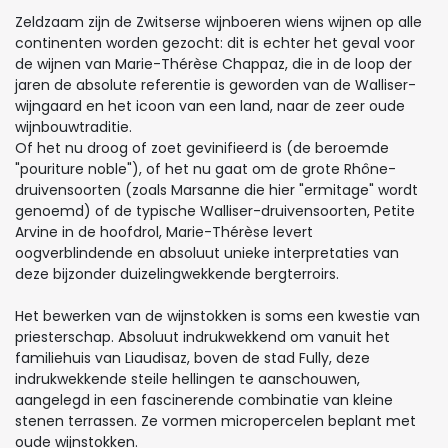
Zeldzaam zijn de Zwitserse wijnboeren wiens wijnen op alle
continenten worden gezocht: dit is echter het geval voor
de wijnen van Marie-Thérèse Chappaz, die in de loop der
jaren de absolute referentie is geworden van de Walliser-
wijngaard en het icoon van een land, naar de zeer oude
wijnbouwtraditie.
Of het nu droog of zoet gevinifieerd is (de beroemde
"pouriture noble"), of het nu gaat om de grote Rhône-
druivensoorten (zoals Marsanne die hier "ermitage" wordt
genoemd) of de typische Walliser-druivensoorten, Petite
Arvine in de hoofdrol, Marie-Thérèse levert
oogverblindende en absoluut unieke interpretaties van
deze bijzonder duizelingwekkende bergterroirs.
Het bewerken van de wijnstokken is soms een kwestie van
priesterschap. Absoluut indrukwekkend om vanuit het
familiehuis van Liaudisaz, boven de stad Fully, deze
indrukwekkende steile hellingen te aanschouwen,
aangelegd in een fascinerende combinatie van kleine
stenen terrassen. Ze vormen micropercelen beplant met
oude wijnstokken.