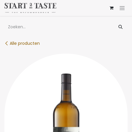
Overslaan naar inhoud
Alle producten