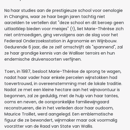
Na haar studies aan de prestigieuze school voor oenologie
in Changins, waar ze haar begin jaren tachtig niet
aarzelden te vertellen dat "deze school en dit beroep geen
uitlaatklep bieden voor meisjes" (!), liet Marie-Thérèse zich
niet ontmoedigen, ging vervolgens aan de slag voor het
Federaal Onderzoeksstation in Agronomie en Wijnbouw.
Gedurende 6 jaar, die ze zelf omschrijft als "spannend", zal
ze haar grondige kennis van de Walliser terroirs en hun
endemische druivensoorten verfijnen.
Toen, in 1987, besloot Marie-Thérèse de sprong te wagen,
nadat haar vader haar enkele percelen wijnstokken had
toevertrouwd, in overeenstemming met de lokale traditie.
Nadat ze met een kleine hectare aan het wijnavontuur is
begonnen, zal ze geduldig, met de hulp van haar tantes,
ooms en neven, de oorspronkelijke familiewijngaard
reconstrueren, die in het verleden door haar oudoom,
Maurice Troillet, werd aangelegd. Een emblematische
figuur die ze bewondert, wijnmaker maar ook voormalig
voorzitter van de Raad van State van Wallis.