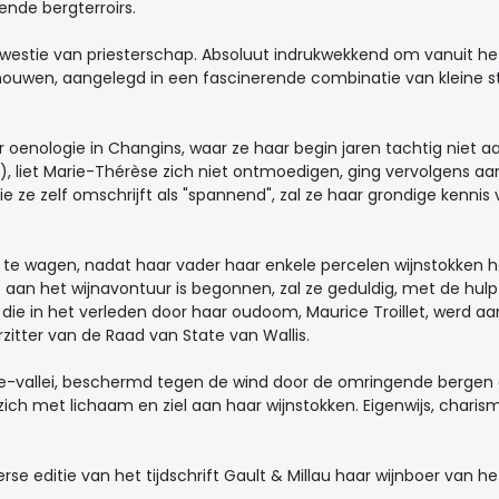
ende bergterroirs.
estie van priesterschap. Absoluut indrukwekkend om vanuit het f
chouwen, aangelegd in een fascinerende combinatie van kleine 
 oenologie in Changins, waar ze haar begin jaren tachtig niet aa
!), liet Marie-Thérèse zich niet ontmoedigen, ging vervolgens a
e ze zelf omschrijft als "spannend", zal ze haar grondige kennis
ng te wagen, nadat haar vader haar enkele percelen wijnstokke
re aan het wijnavontuur is begonnen, zal ze geduldig, met de hu
, die in het verleden door haar oudoom, Maurice Troillet, werd 
itter van de Raad van State van Wallis.
ne-vallei, beschermd tegen de wind door de omringende berge
zich met lichaam en ziel aan haar wijnstokken. Eigenwijs, charisma
 editie van het tijdschrift Gault & Millau haar wijnboer van het 