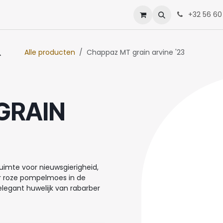
enten
Neem contact op met ons
+32 56 60
Alle producten
Chappaz MT grain arvine '23
GRAIN
ruimte voor nieuwsgierigheid,
er roze pompelmoes in de
elegant huwelijk van rabarber